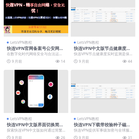
LetsVPN教程
LetsVPN教程
快连VPN官网备案号公安网可
快连VPN中文版节点健康度实
查
时看
在数字化时代网络安全与合法运营
快连VPN节点健康度实时监测是保
成为用户选择网络工具的关键考
障优质网络体验的核心功能，通过
9 月前
14
9 月前
44
量。快连VPN作为知名...
动态评估服务器负载...
LetsVPN教程
LetsVPN教程
快连VPN中文版界面切换简体
快连VPN下载带校验种子磁力
繁体
链
探索快连VPN中文版如何通过简繁
快连VPN提供军事级加密与全球服
体界面切换功能提升用户体验并扩
务器网络，确保用户安全访问互联
9 月前
26
9 月前
31