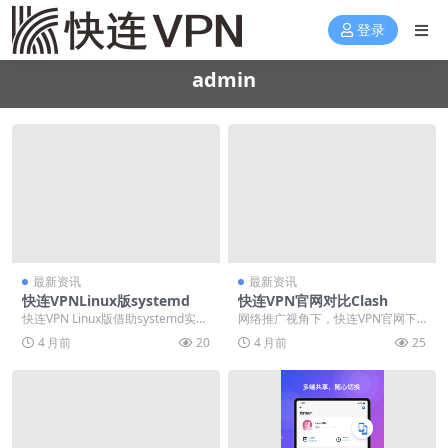
登录
admin
最新资讯
最新资讯
快连VPNLinux版systemd
快连VPN官网对比Clash
快连VPN Linux版借助systemd实现
网络推广视角下，快连VPN官网下
开机静默自启，官网直装tar.gz...
载与Clash中文版电脑版免费版谁更
4 月前
20
4 月前
25
稳？实测旧段...