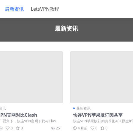
最新资讯
LetsVPN教程
最新资讯
资讯
最新资讯
PN官网对比Clash
快连VPN苹果版订阅共享
广视角下，快连VPN官网下载与Clash
快连VPN苹果版订阅共享把40+原生I
电脑版免费版谁更稳？实测旧段...
个账号，海外投放、TikTok矩阵...
月前
0
0
25
4 月前
0
0