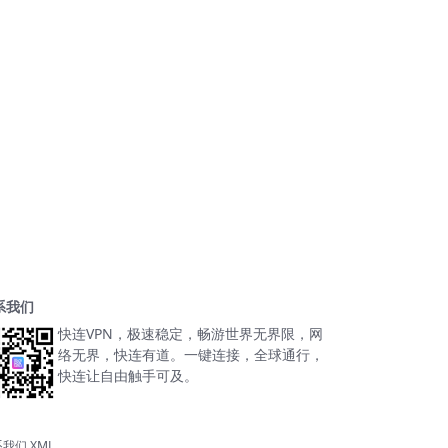
系我们
快连VPN，极速稳定，畅游世界无界限，网
络无界，快连有道。一键连接，全球通行，
快连让自由触手可及。
系我们
XML