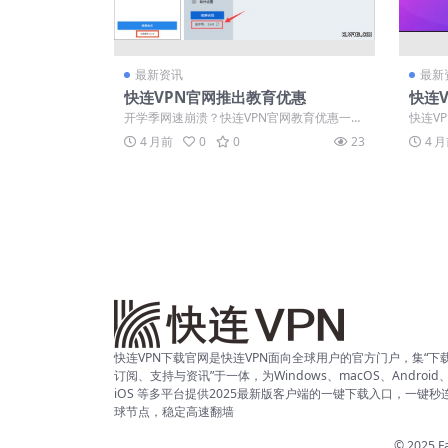
最新资讯
最新
快连VPN官网推出教育优惠
快连
开学季网速崩溃？快连VPN官网教育优惠一刀
快连V
砍到底，edu邮箱30秒过审，电脑版3...
声不关
4 月前
0
0
23
4 
快连VPN下载官网是快连VPN面向全球用户的官方门户，集“下
订阅、支持与资讯”于一体，为Windows、macOS、Android
iOS 等多平台提供2025最新版客户端的一键下载入口，一键秒
球节点，稳定高速翻墙
© 2025 Fa