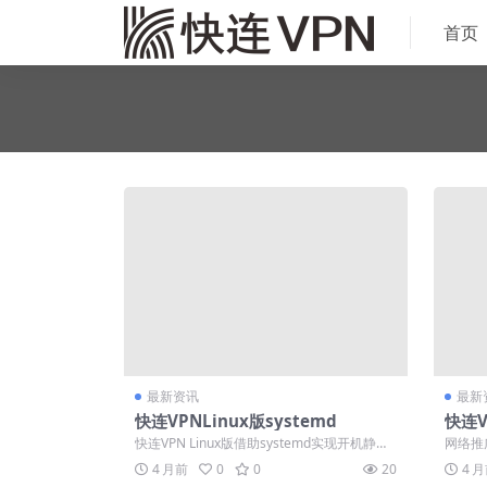
首页
最新资讯
最新
快连VPNLinux版systemd
快连V
快连VPN Linux版借助systemd实现开机静默
网络推
自启，官网直装tar.gz...
中文版
4 月前
0
0
20
4 