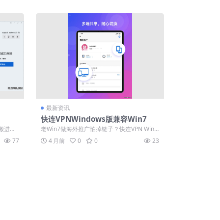
最新资讯
快连VPNWindows版兼容Win7
”搬进手
老Win7做海外推广怕掉链子？快连VPN Wind
ows版17兆安装包3分钟搞定...
77
4 月前
0
0
23