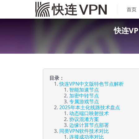
首页
快连V
目录：
快连VPN中文版特色节点解析
智能加速节点
加密中转节点
专属游戏节点
2025年本土化线路技术盘点
动态端口映射技术
协议混淆方案
边缘计算节点部署
同类VPN软件技术对比
连接成功率对比