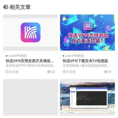
相关文章
LetsVPN教程
LetsVPN教程
快连VPN官网发票开具增值税
快连VPN下载安卓TV电视版
电子票
选择快连VPN可便捷开具增值税电
在智能电视上畅享高速稳定网络，
子发票，便于企业税务报销与推广
快连VPN安卓TV版是专为大屏优化
9 月前
62
9 月前
91
费用管理。用户登录...
的必备工具。具备...