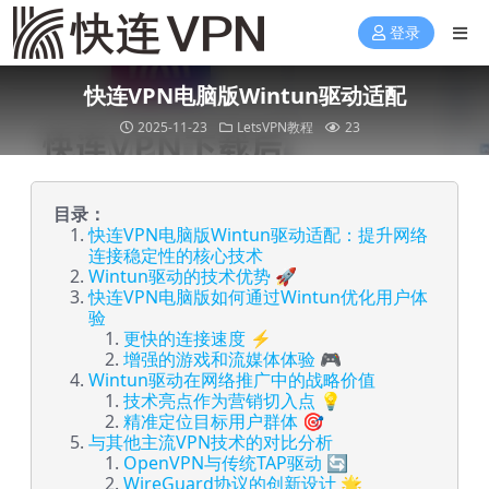
登录
快连VPN电脑版Wintun驱动适配
2025-11-23
LetsVPN教程
23
目录：
快连VPN电脑版Wintun驱动适配：提升网络
连接稳定性的核心技术
Wintun驱动的技术优势 🚀
快连VPN电脑版如何通过Wintun优化用户体
验
更快的连接速度 ⚡
增强的游戏和流媒体体验 🎮
Wintun驱动在网络推广中的战略价值
技术亮点作为营销切入点 💡
精准定位目标用户群体 🎯
与其他主流VPN技术的对比分析
OpenVPN与传统TAP驱动 🔄
WireGuard协议的创新设计 🌟