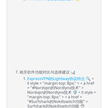
相关软件功能对比与选择建议 📊
ExpressVPN的Lightway协议特点 🔍
<
li style = "margin-top: 8px;" > < a href
= "#Nordvpn的Nordlynx技术" >
Nordvpn的Nordlynx技术 🛡️
< li style =
"margin-top: 8px;" > < a href =
"#Surfshark的Nokillswitch功能" >
Surfshark的Nokillswitch功能 🦈