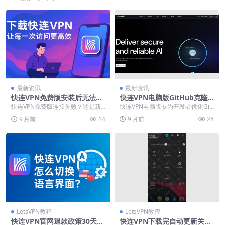
最新资讯
最新资讯
快连VPN免费版安装后无法连
快连VPN电脑版GitHub克隆
接？常见报错与自救指南
提速
快连VPN免费版连接失败？这是新
快连VPN电脑版专为开发者优化Git
手常见问题，原因多样但解决有
Hub克隆速度提供高效解决方案。
9 月前
14
9 月前
28
方。本指南直击连接超...
通过智能路由...
LetsVPN教程
LetsVPN教程
快连VPN官网退款政策30天无
快连VPN下载完自动更新关闭