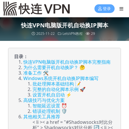
登录
快连VPN电脑版开机自动换IP脚本
2025-11-22
LetsVPN教程
29
目录：
快连VPN电脑版开机自动换IP脚本完整指南
为什么需要开机自动换IP？ 🤔
准备工作 🛠️
Windows系统开机自动换IP脚本编写
批处理脚本基础结构 📝
完整的自动化脚本示例 🚀
设置开机自启动 ⚡
高级技巧与优化方案
智能延迟设置 ⏰
错误处理机制 🛡️
其他相关工具推荐
< li >< a href = "#Shadowsocks对比分
析" > Shadowsocks对比分析 🔄
< li ><