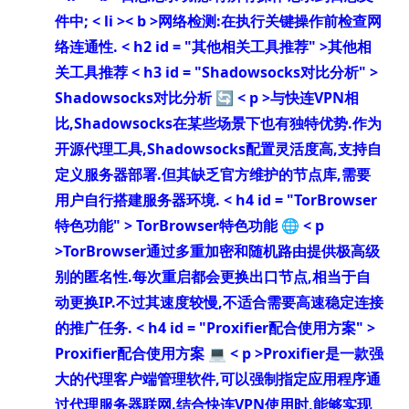
件中;
< li >< b >网络检测:
在执行关键操作前检查网
络连通性.
< h2 id = "其他相关工具推荐" >其他相
关工具推荐
< h3 id = "Shadowsocks对比分析" >
Shadowsocks对比分析 🔄
< p >与
快连VPN相
比,Shadowsocks在某些场景下也有独特优势.作为
开源代理工具,Shadowsocks配置灵活度高,支持自
定义服务器部署.但其缺乏官方维护的节点库,需要
用户自行搭建服务器环境.
< h4 id = "TorBrowser
特色功能" > TorBrowser特色功能 🌐
< p
>TorBrowser通过多重加密和随机路由提供极高级
别的匿名性.每次重启都会更换出口节点,相当于自
动更换IP.不过其速度较慢,不适合需要高速稳定连接
的推广任务.
< h4 id = "Proxifier配合使用方案" >
Proxifier配合使用方案 💻
< p >Proxifier是一款强
大的代理客户端管理软件,可以强制指定应用程序通
过代理服务器联网.结合
快连VPN使用时,能够实现