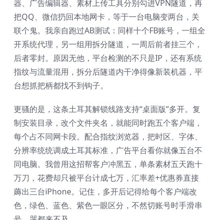
器、广告编辑器、素材上传工具分别勾进VPN隧道，再
把QQ、微信扔回本地网卡，等于一台电脑变两台，关
联个鬼。我亲自跑过AB测试：同样十个FB账号，一组全
开系统代理，另一组用拆分隧道，一周后前者挂三个，
后者零封。原因无他，平台检测的不只是IP，还有系统
指纹与流量混用，拆分后隧道内干净得像新装机器，平
台想抓把柄都找不到钩子。
更骚的是，这条土耳其解锁线路支持“桌面版”多开。复
制安装目录，改个文件夹名，就能同时跑五个客户端，
每个占不同网卡段。配合指纹浏览器，把时区、字体、
分辨率统统调成土耳其标准，广告平台看你就像五台不
同电脑。我曾用这招帮客户冲黑五，单条素材五天跑十
万刀，花费却只被平台计成七万，汇率差+优惠券直接
薅出三台iPhone。记住，多开后记得给每个客户端改
色，绿色、蓝色、紫色一眼区分，不然切账号时手滑串
号，哭都来不及。