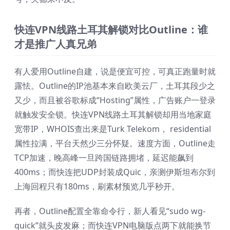
快连VPN线路土耳其解锁对比Outline：谁
才是推广人真兄弟
有人爱用Outline自建，说是便宜可控，可真正跑量时就
露怯。Outline的IP池基本来自欧美云厂，土耳其段少之
又少，而且被谷歌标成“Hosting”属性，广告账户一登录
就触发安全锁。快连VPN线路土耳其解锁却用当地家庭
宽带IP，WHOIS查出来是Turk Telekom， residential
属性拉满，平台天然少三分怀疑。速度方面，Outline走
TCP加速，晚高峰一旦跨国链路拥堵，延迟能飙到
400ms；而快连把UDP封装成Quic，亲测伊斯坦布尔到
上海回程只有180ms，刷素材预览几乎秒开。
再者，Outline配置全靠命令行，新人看见“sudo wg-
quick”就头皮发麻；而快连VPN电脑版点两下就能换节