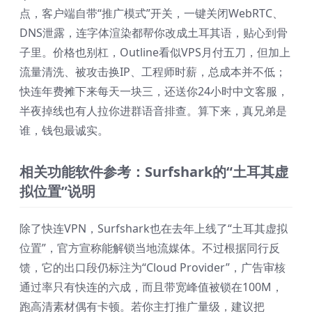
点，客户端自带“推广模式”开关，一键关闭WebRTC、
DNS泄露，连字体渲染都帮你改成土耳其语，贴心到骨
子里。价格也别杠，Outline看似VPS月付五刀，但加上
流量清洗、被攻击换IP、工程师时薪，总成本并不低；
快连年费摊下来每天一块三，还送你24小时中文客服，
半夜掉线也有人拉你进群语音排查。算下来，真兄弟是
谁，钱包最诚实。
相关功能软件参考：Surfshark的“土耳其虚
拟位置”说明
除了快连VPN，Surfshark也在去年上线了“土耳其虚拟
位置”，官方宣称能解锁当地流媒体。不过根据同行反
馈，它的出口段仍标注为“Cloud Provider”，广告审核
通过率只有快连的六成，而且带宽峰值被锁在100M，
跑高清素材偶有卡顿。若你主打推广量级，建议把