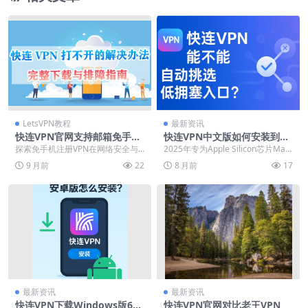
LetsVPN教程
最新资讯
快连VPN官网支持邮箱免手机
快连VPN中文版如何安装到M
注册
ac？2025年Apple Silicon原
探索免手机注册VPN在网络安全与
2025年专为Apple Silicon芯片Mac
生支持
推广中的关键作用。这类服务通过
打造的快连VPN中文版安装指南...
9 月前
22
8 月前
17
邮箱注册极大提升用...
最新资讯
最新资讯
快连VPN下载Windows版64
快连VPN官网对比老王VPN