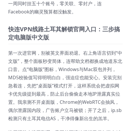
一周同时挂五十个账号，零关联、零封户，连
Facebook的幽灵预算都没触发。
快连VPN线路土耳其解锁官网入口：三步搞
定电脑版中文版
第一次进官网，别被英文界面劝退。右上角语言切到“中
文版”，整个面板秒变简体，连帮助文档都换成地道东北
口音。点“电脑版”图标，Windows与Mac双包并列，
MD5校验值写得明明白白，强迫症也能安心。安装完别
急着连，先把“桌面版”模式打开，这样系统会把虚拟网
卡优先级提到最高，防止后台偷偷走本地IP泄露真实位
置。我亲测不开桌面版，Chrome的WebRTC会抽风，
偶尔泄露国内段，广告账户立马被锁；开了之后，ip.sb
检测只有土耳其电信AS，干净得像新出生的羔羊。