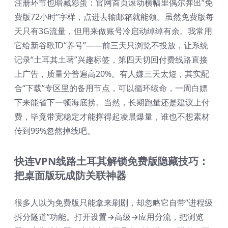
注册环节也暗藏彩蛋：官网首页滚动横幅里偶尔弹出“免
费版72小时”字样，点进去输邮箱就能领。虽然免费版每
天只有3G流量，但用来做账号冷启动绰绰有余。我常用
它给新谷歌ID“养号”——前三天只浏览不投放，让系统
记录“土耳其土著”兴趣标签，第四天切回付费线路直接
上广告，质量分普遍高20%。有人嫌三天太短，其实配
合“下载”专区里的备用节点，可以循环续命，一周白嫖
下来能省下一顿海底捞。当然，长期跑量还是建议上付
费，毕竟带宽稳定才能撑得起凌晨爆量，谁也不想素材
传到99%忽然掉线吧。
快连VPN线路土耳其解锁免费版隐藏技巧：
把桌面版玩成防关联神器
很多人以为免费版只能拿来刷剧，却忽略它自带“进程级
拆分隧道”功能。打开设置→高级→应用分流，把浏览