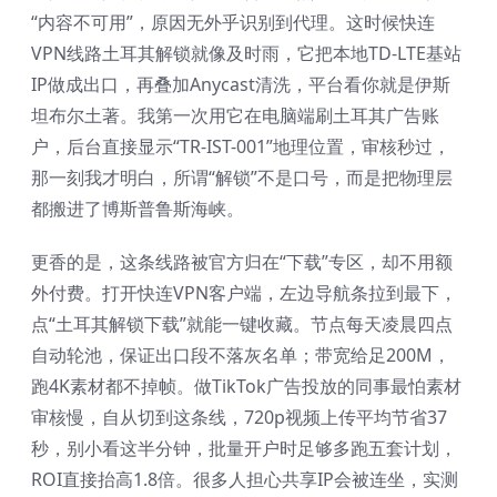
“内容不可用”，原因无外乎识别到代理。这时候快连
VPN线路土耳其解锁就像及时雨，它把本地TD-LTE基站
IP做成出口，再叠加Anycast清洗，平台看你就是伊斯
坦布尔土著。我第一次用它在电脑端刷土耳其广告账
户，后台直接显示“TR-IST-001”地理位置，审核秒过，
那一刻我才明白，所谓“解锁”不是口号，而是把物理层
都搬进了博斯普鲁斯海峡。
更香的是，这条线路被官方归在“下载”专区，却不用额
外付费。打开快连VPN客户端，左边导航条拉到最下，
点“土耳其解锁下载”就能一键收藏。节点每天凌晨四点
自动轮池，保证出口段不落灰名单；带宽给足200M，
跑4K素材都不掉帧。做TikTok广告投放的同事最怕素材
审核慢，自从切到这条线，720p视频上传平均节省37
秒，别小看这半分钟，批量开户时足够多跑五套计划，
ROI直接抬高1.8倍。很多人担心共享IP会被连坐，实测