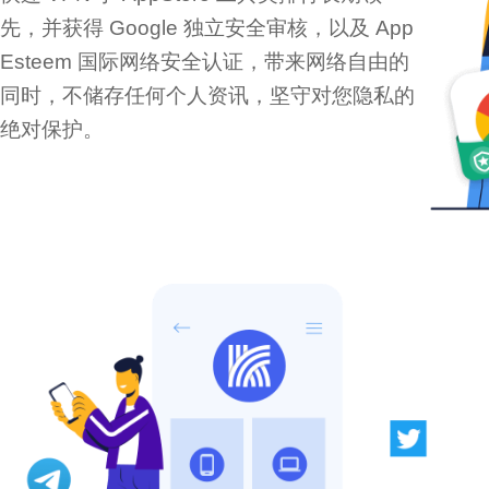
先，并获得 Google 独立安全审核，以及 App
Esteem 国际网络安全认证，带来网络自由的
同时，不储存任何个人资讯，坚守对您隐私的
绝对保护。