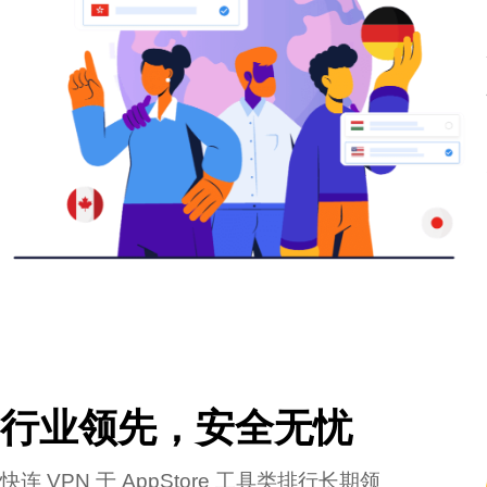
行业领先，安全无忧
快连 VPN 于 AppStore 工具类排行长期领