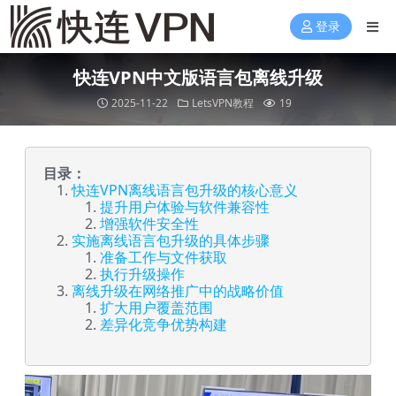
登录
快连VPN中文版语言包离线升级
2025-11-22
LetsVPN教程
19
目录：
快连VPN离线语言包升级的核心意义
提升用户体验与软件兼容性
增强软件安全性
实施离线语言包升级的具体步骤
准备工作与文件获取
执行升级操作
离线升级在网络推广中的战略价值
扩大用户覆盖范围
差异化竞争优势构建