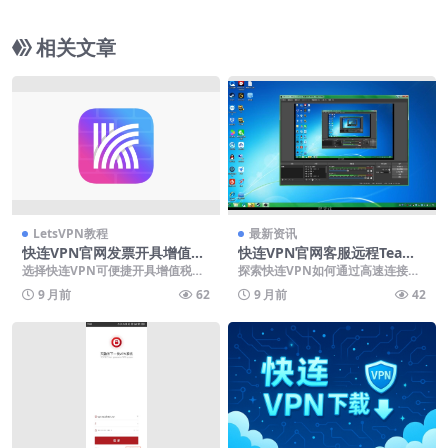
相关文章
LetsVPN教程
最新资讯
快连VPN官网发票开具增值税
快连VPN官网客服远程TeamV
电子票
iewer
选择快连VPN可便捷开具增值税电
探索快连VPN如何通过高速连接与
子发票，便于企业税务报销与推广
全球服务器保障网络隐私与访问自
9 月前
62
9 月前
42
费用管理。用户登录...
由，同时结合Tea...