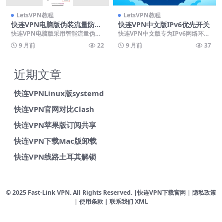
LetsVPN教程
LetsVPN教程
快连VPN电脑版伪装流量防Q
快连VPN中文版IPv6优先开关
oS限速
快连VPN电脑版采用智能流量伪装
快连VPN中文版专为IPv6网络环境
技术，将VPN数据包模拟为普通HT
设计的优先协议开关，能智能选择
9 月前
22
9 月前
37
TPS流量，有...
最优连接方式以...
近期文章
快连VPNLinux版systemd
快连VPN官网对比Clash
快连VPN苹果版订阅共享
快连VPN下载Mac版卸载
快连VPN线路土耳其解锁
© 2025 Fast-Link VPN. All Rights Reserved. |
快连VPN下载官网
| 隐私政策
| 使用条款 |
联系我们
XML