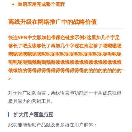
重启应用完成整个流程
离线升级在网络推广中的战略价值
快连VPN中文版加粗带颜色链接示例2这里加几个字足
够长了吧应该够长了再加几个字现在肯定够了嗯嗯嗯嗯
嗯嗯嗯嗯嗯嗯嗯呢呢呢呢呢呢呢呢呢呢呢呢呢呃呃呃呃
呃呃呃呃鹅鹅鹅鹅鹅鹅饿饿饿饿饿饿饿饿饿饿饿饿饿饿
饿饿饿的得得得得得得得得得得得得的的的的的的的的”
>
对于推广团队而言，离线语言包功能是一个常被忽视但
极具潜力的营销工具。
扩大用户覆盖范围
此功能能帮助产品触及更多潜在用户群体：