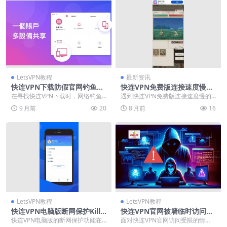
LetsVPN教程
最新资讯
快连VPN下载防假官网钓鱼指
快连VPN免费版连接速度慢怎
南
么办？2025年加速技巧与节点
在寻找快连VPN下载时，网络钓鱼
遇到快连VPN免费版连接速度慢的
切换
风险不容忽视。本指南详解如何通
问题？本文详细解析2025年最新加
9 月前
20
8 月前
16
过域名特征、SSL...
速技巧，包括节...
LetsVPN教程
LetsVPN教程
快连VPN电脑版断网保护Kill S
快连VPN官网被墙临时访问方
witch
案
快连VPN电脑版的断网保护功能在
面对快连VPN官网访问受限的情