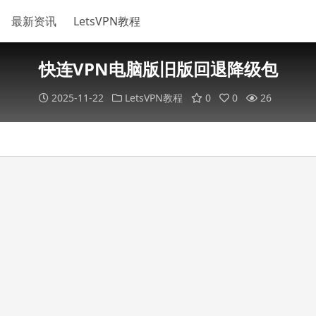
最新资讯
LetsVPN教程
快连VPN电脑版旧版回退降级包
2025-11-22
LetsVPN教程
0
0
26