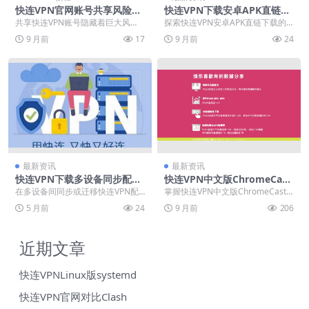
快连VPN官网账号共享风险提
快连VPN下载安卓APK直链防
示
封
共享快连VPN账号隐藏着巨大风
探索快连VPN安卓APK直链下载的
险，可能导致隐私数据泄露、承担
安全方法，帮助用户识别正版文件
9 月前
17
9 月前
24
法律连带责任及网络速...
特征并规避潜在风...
最新资讯
最新资讯
快连VPN下载多设备同步配置
快连VPN中文版ChromeCast
文件迁移工具
投屏
在多设备间同步或迁移快连VPN配
掌握快连VPN中文版ChromeCast
置，最有效的方法是使用官方或可
投屏核心技术，彻底突破地域观影
5 月前
24
9 月前
206
靠的配置文件迁移工...
限制。本指...
近期文章
快连VPNLinux版systemd
快连VPN官网对比Clash