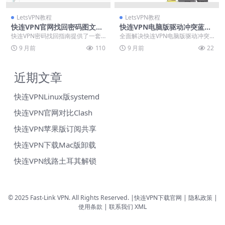
LetsVPN教程
LetsVPN教程
快连VPN官网找回密码图文步
快连VPN电脑版驱动冲突蓝屏
骤
修复
快连VPN密码找回指南提供了一套
全面解决快连VPN电脑版驱动冲突
完整的账户恢复解决方案。通过注
导致的蓝屏问题，涵盖从基础操作
9 月前
110
9 月前
22
册邮箱或手机验证，...
到高级排查的完整方...
近期文章
快连VPNLinux版systemd
快连VPN官网对比Clash
快连VPN苹果版订阅共享
快连VPN下载Mac版卸载
快连VPN线路土耳其解锁
© 2025 Fast-Link VPN. All Rights Reserved. |
快连VPN下载官网
| 隐私政策 |
使用条款 |
联系我们
XML