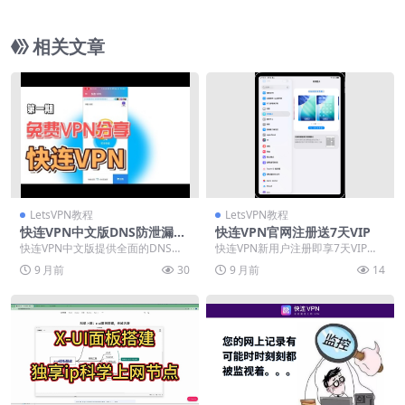
相关文章
LetsVPN教程
LetsVPN教程
快连VPN中文版DNS防泄漏设
快连VPN官网注册送7天VIP
置
快连VPN中文版提供全面的DNS防
快连VPN新用户注册即享7天VIP会
泄漏设置方案，有效保护用户隐私
员免费试用，无需付费或绑定银行
9 月前
30
9 月前
14
不被ISP或第三...
卡。通过官方应...