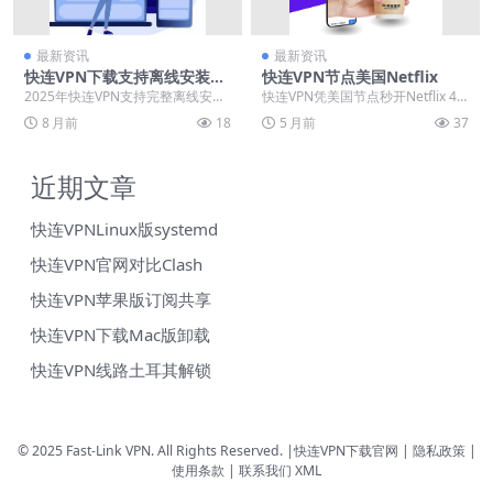
最新资讯
最新资讯
快连VPN下载支持离线安装
快连VPN节点美国Netflix
吗？2025年完整安装包获取方
2025年快连VPN支持完整离线安
快连VPN凭美国节点秒开Netflix 4
法
装，用户可从官网或可信渠道获取
K，智能分流零卡顿，三分钟电脑版
8 月前
18
5 月前
37
独立安装包，实现...
装好，...
近期文章
快连VPNLinux版systemd
快连VPN官网对比Clash
快连VPN苹果版订阅共享
快连VPN下载Mac版卸载
快连VPN线路土耳其解锁
© 2025 Fast-Link VPN. All Rights Reserved. |
快连VPN下载官网
| 隐私政策 |
使用条款 |
联系我们
XML