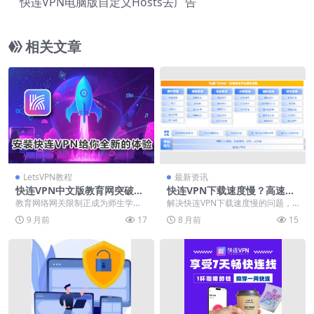
快连VPN电脑版自定义Hosts去广告
相关文章
LetsVPN教程
最新资讯
快连VPN中文版教育网突破网
快连VPN下载速度慢？高速镜
关
像与CDN加速技巧
教育网络网关限制正成为师生学术
解决快连VPN下载速度慢的问题，
研究的重大障碍，端口封锁、协议
关键在于分析网络带宽、服务器负
9 月前
17
8 月前
15
过滤与网站屏蔽严重影...
载及本地环境等常见...