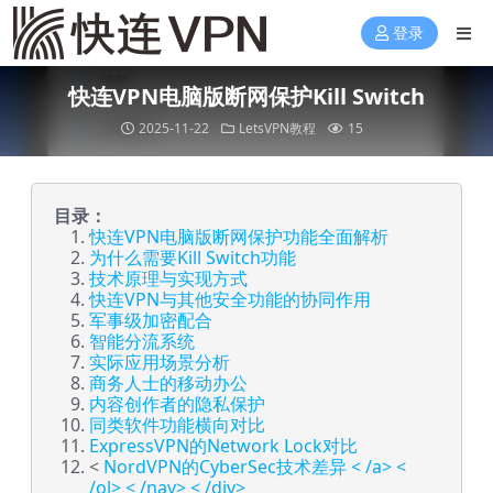
登录
快连VPN电脑版断网保护Kill Switch
2025-11-22
LetsVPN教程
15
目录：
快连VPN电脑版断网保护功能全面解析
为什么需要Kill Switch功能
技术原理与实现方式
快连VPN与其他安全功能的协同作用
军事级加密配合
智能分流系统
实际应用场景分析
商务人士的移动办公
内容创作者的隐私保护
同类软件功能横向对比
ExpressVPN的Network Lock对比
<
NordVPN的CyberSec技术差异 < /a> <
/ol> < /nav> < /div>