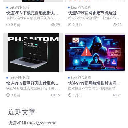
LetsVPN教程
LetsVPN教程
快连VPN下载完自动更新关闭
快连VPN官网香港节点延迟测
方法
评
掌握快连VPN自动更新关闭方法，
经过72小时深度测评，快连VPN香
全面管理软件行为避免流量消耗与
港节点展现出卓越性能：平均延迟
9 月前
29
9 月前
23
连接中断。了解Wi...
低至38毫秒，晚...
LetsVPN教程
LetsVPN教程
快连VPN官网订阅支付宝免实
快连VPN官网被墙临时访问方
名
案
快连VPN通过支付宝免实名订阅，
面对快连VPN官网访问受限的情
为用户提供高效安全的网络隐私保
况，用户可通过镜像网站、更换DN
9 月前
15
9 月前
21
护方案。该工具以高...
S或好友分享等多种...
近期文章
快连VPNLinux版systemd