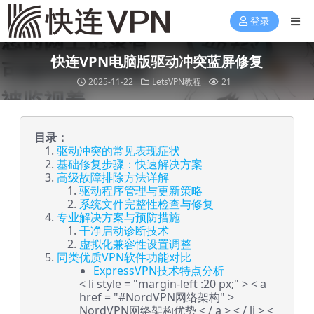
登录
快连VPN电脑版驱动冲突蓝屏修复
2025-11-22
LetsVPN教程
21
目录：
驱动冲突的常见表现症状
基础修复步骤：快速解决方案
高级故障排除方法详解
驱动程序管理与更新策略
系统文件完整性检查与修复
专业解决方案与预防措施
干净启动诊断技术
虚拟化兼容性设置调整
同类优质VPN软件功能对比
ExpressVPN技术特点分析
< li style = "margin-left :20 px;" > < a
href = "#NordVPN网络架构" >
NordVPN网络架构优势 < / a > < / li > <