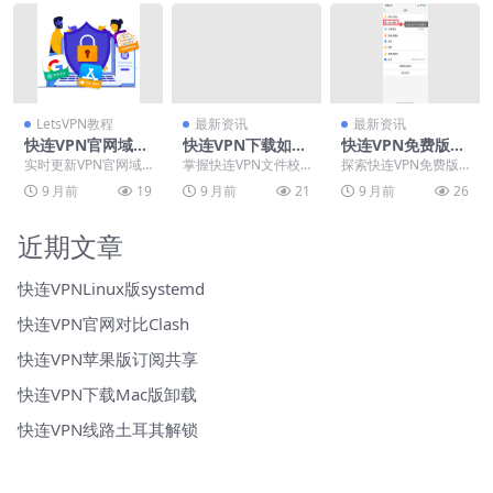
LetsVPN教程
最新资讯
最新资讯
快连VPN官网域名
快连VPN下载如何
快连VPN免费版可
防屏蔽实时更新
校验文件完整性？
以打游戏吗？延迟
实时更新VPN官网域
掌握快连VPN文件校
探索快连VPN免费版
MD5与SHA256教
测试与游戏节点推
名是应对网络封锁的
验方法，确保安装安
在游戏加速中的实际
9 月前
19
9 月前
21
9 月前
26
程
荐
关键策略。面对DNS
全。本指南详解如何
表现与限制。文章通
污染和IP封禁等技术
从官网获取MD5与SH
过详细延迟测试揭示
手...
A...
亚洲节...
近期文章
快连VPNLinux版systemd
快连VPN官网对比Clash
快连VPN苹果版订阅共享
快连VPN下载Mac版卸载
快连VPN线路土耳其解锁