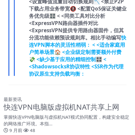
<
设置峰值流量自动切换规则📉
<
禁止P2P
下载占用业务带宽🚷
<
配置QoS保证关键业
务优先级🎛️
<
<
同类工具对比分析
<
ExpressVPN路由器插件对比
<
ExpressVPN提供专用路由器固件，但其
分流功能依赖预设规则库。相比手动编写
快
连VPN
脚本的灵活性稍弱：
<
<
适合家庭用
户简单场景🏠
<
企业级定制需要额外付费
💸
<
缺少基于应用的精细控制🎛️
<
<
ShadowsocksR协议特性
<
SSR作为代理
协议原生支持负载均衡：
最新资讯
快连VPN电脑版虚拟机NAT共享上网
掌握快连VPN电脑版与虚拟机NAT模式协同配置，构建安全稳定
的网络推广环境。本指...
9 月前
48