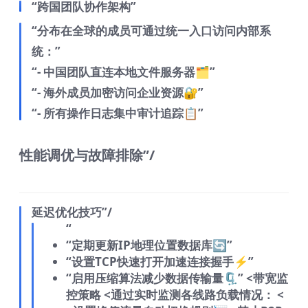
“跨国团队协作架构”
“分布在全球的成员可通过统一入口访问内部系
统：”
“- 中国团队直连本地文件服务器🗂️”
“- 海外成员加密访问企业资源🔐”
“- 所有操作日志集中审计追踪📋”
性能调优与故障排除”/
延迟优化技巧”/
“
“定期更新IP地理位置数据库🔄”
“设置TCP快速打开加速连接握手⚡”
“启用压缩算法减少数据传输量🗜️”
<
带宽监
控策略
<
通过实时监测各线路负载情况：
<