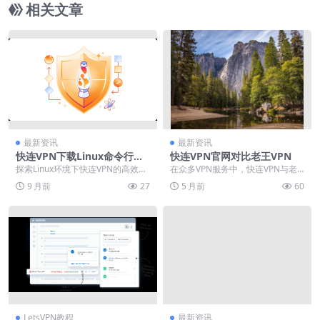
相关文章
最新资讯
最新资讯
快连VPN下载Linux命令行极
快连VPN官网对比老王VPN
简教程
探索Linux环境下快连VPN的高效部
在众多VPN服务中，快连VPN与老
署方案，本指南详细解析从系统准
王VPN常被用户对比。选择时需重
9 月前
27
5 月前
60
备、许可证激...
点关注其官网专...
LetsVPN教程
最新资讯