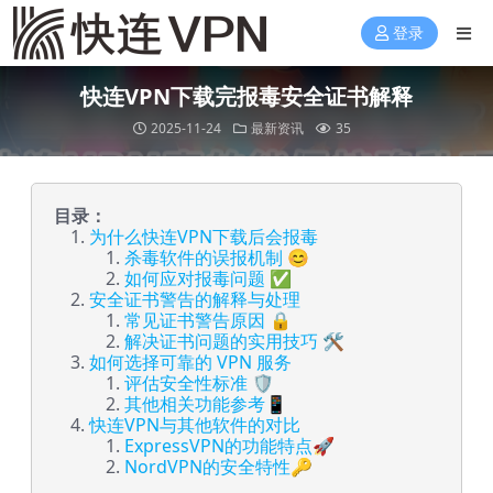
登录
快连VPN下载完报毒安全证书解释
2025-11-24
最新资讯
35
目录：
为什么快连VPN下载后会报毒
杀毒软件的误报机制 😊
如何应对报毒问题 ✅
安全证书警告的解释与处理
常见证书警告原因 🔒
解决证书问题的实用技巧 🛠️
如何选择可靠的 VPN 服务
评估安全性标准 🛡️
其他相关功能参考📱
快连VPN与其他软件的对比
ExpressVPN的功能特点🚀
NordVPN的安全特性🔑