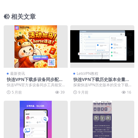
功能评测
相关文章
最新资讯
LetsVPN教程
快连VPN下载多设备同步配置
快连VPN下载历史版本全量归
文件迁移工具
档
快连VPN官方多设备同步工具能安
探索快连VPN历史版本的安全下载
全高效地迁移配置，解决多设备重
与使用指南，帮助用户解决兼容性
5 月前
39
9 月前
16
复设置的烦恼。该工...
问题或找回经典功能...