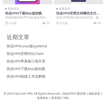
最新资讯
最新资讯
快连VPN下载Mac版卸载
快连VPN官网支持哪些支付方
式？支付宝/微信/银联2025年
彻底卸载快连VPN Mac版是海外投
快连VPN官网全面支持支付宝、微
实测
放省钱第一步：删净残留证书、kex
信支付和银联等国内常用支付方
4 月前
20
9 月前
39
t驱动与D...
式，交易安全便捷。提...
近期文章
快连VPNLinux版systemd
快连VPN官网对比Clash
快连VPN苹果版订阅共享
快连VPN下载Mac版卸载
快连VPN线路土耳其解锁
© 2025 Fast-Link VPN. All Rights Reserved. |
快连VPN下载官网
| 隐私政策 |
使用条款 |
联系我们
XML