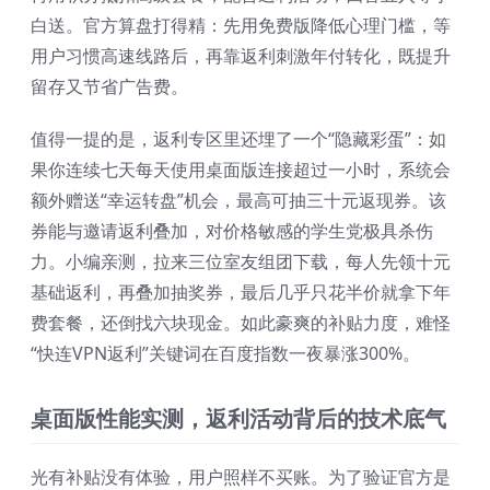
白送。官方算盘打得精：先用免费版降低心理门槛，等
用户习惯高速线路后，再靠返利刺激年付转化，既提升
留存又节省广告费。
值得一提的是，返利专区里还埋了一个“隐藏彩蛋”：如
果你连续七天每天使用桌面版连接超过一小时，系统会
额外赠送“幸运转盘”机会，最高可抽三十元返现券。该
券能与邀请返利叠加，对价格敏感的学生党极具杀伤
力。小编亲测，拉来三位室友组团下载，每人先领十元
基础返利，再叠加抽奖券，最后几乎只花半价就拿下年
费套餐，还倒找六块现金。如此豪爽的补贴力度，难怪
“快连VPN返利”关键词在百度指数一夜暴涨300%。
桌面版性能实测，返利活动背后的技术底气
光有补贴没有体验，用户照样不买账。为了验证官方是