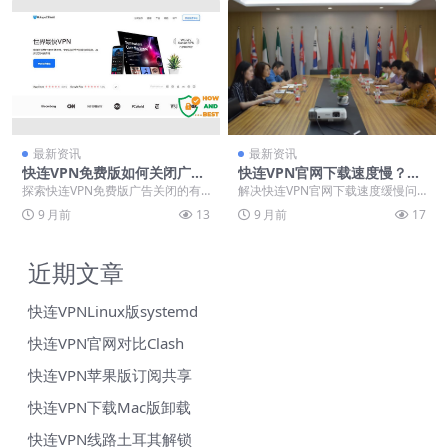
最新资讯
最新资讯
快连VPN免费版如何关闭广
快连VPN官网下载速度慢？20
告？2025年纯净体验设置教程
25年高速镜像与迅雷链接分享
探索快连VPN免费版广告关闭的有
解决快连VPN官网下载速度缓慢问
效方法，了解广告出现机制与优化
题，本文提供2025年已验证的高速
9 月前
13
9 月前
17
设置。通过开启自动...
下载方案。针对...
近期文章
快连VPNLinux版systemd
快连VPN官网对比Clash
快连VPN苹果版订阅共享
快连VPN下载Mac版卸载
快连VPN线路土耳其解锁