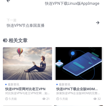
快连VPN下载Linux版AppImage
下一篇
快连VPN节点泰国直播
相关文章
最新资讯
最新资讯
快连VPN官网对比老王VPN
快连VPN下载企业版MDM移
动设备管理部署
对比快连VPN与老王VPN官网，如
探索快连VPN企业版MDM的完整部
何选择适合您的网络工具？本文深
署指南，助企业构建安全移动办公
5 月前
21
5 月前
32
入解析两款服务的...
环境。内容涵盖官...