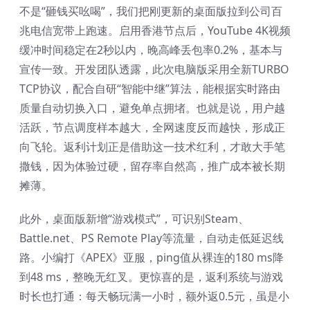
不是“砸钱买吆喝”，我们把刚更新的桌面版拉到公司百
兆电信宽带上跑速。启用香港节点后，YouTube 4K视频
缓冲时间稳定在2秒以内，晚高峰丢包率0.2%，基本与
宣传一致。开发团队透露，此次电脑版采用全新TURBO
TCP协议，配合自研“智能中继”算法，能根据实时路由
质量自动切换入口，避免单点拥堵。也就是说，用户越
活跃，节点调度样本越大，全网速度反而越快，形成正
向飞轮。返利计划正是借助这一技术红利，才敢大手笔
撒钱，因为体验过硬，留存率自然高，推广成本被长期
摊薄。
此外，桌面版新增“游戏模式”，可识别Steam、
Battle.net、PS Remote Play等流量，自动走低延迟线
路。小编打《APEX》亚服，ping值从裸连的180 ms降
到48 ms，整晚无红叉。更惊喜的是，返利系统与游戏
时长也打通：每天畅玩满一小时，额外返0.5元，虽是小