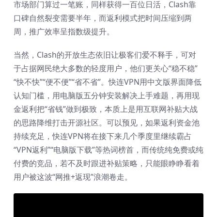
市场部门算过一笔账，同样获得一百位日活，Clash靠
口碑自然裂变需要半年，而返利模式把时间压缩到两
周，推广效率呈指数级提升。
当然，Clash的开放生态依旧让极客们爱不释手，可对
于占据网民绝大多数的轻度用户，他们更关心“稳不稳”
“快不快”“便不便”“省不省”。快连VPN用中文版界面降低
认知门槛，用电脑版五分钟安装解决上手难题，再用现
金返利把“省钱”做到极致，本质上是用互联网补贴大战
的思路降维打击开源社区。可以预见，如果返利资金池
持续充足，快连VPN将在接下来几个季度里继续霸占
“VPN返利”“电脑版下载”等热词榜首，而传统纯免费或纯
付费的竞品，若不及时跟进补贴策略，只能眼睁睁看着
用户被这波“网推+返现”浪潮卷走。