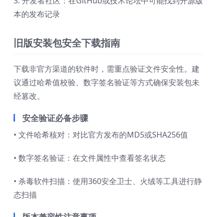
3. 开发者社区：在GitHub或技术论坛中可能找到开源版
本的发布记录
旧版安装包安全下载指南
下载非官方渠道的软件时，需重点验证文件安全性。建
议通过哈希值校验、数字签名验证等方式确保安装包未
经篡改。
安全验证必备步骤
• 文件哈希核对：对比官方发布的MD5或SHA256值
• 数字签名验证：在文件属性中查看签名状态
• 杀毒软件扫描：使用360安全卫士、火绒等工具进行静
态扫描
版本兼容性注意事项