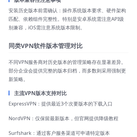
安装历史版本前需确认：操作系统版本要求、硬件架构
匹配、依赖组件完整性。特别是安卓系统需注意API级
别兼容，iOS需注意系统版本限制。
同类VPN软件版本管理对比
不同VPN服务商对历史版本的管理策略存在显著差异。
部分企业会提供完整的版本归档，而多数则采用强制更
新策略。
主流VPN版本支持对比
ExpressVPN：提供最近3个次要版本的下载入口
NordVPN：仅保留最新版本，但官网提供降级教程
Surfshark：通过客户服务渠道可申请特定版本