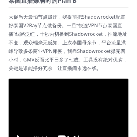
泰国直播爆满时的Plan B
大促当天最怕节点爆炸，我提前把Shadowrocket配置
好泰国V2Ray节点做备份。一旦“快连VPN节点泰国直
播”线路泛红，十秒内切换到Shadowrocket，推流地址
不变，观众端毫无感知。上次泰国母亲节，平台流量洪
峰导致多条商业VPN瘫痪，我靠Shadowrocket撑完四
小时，GMV反而比平日多了七成。工具没有绝对优劣，
关键是谁能搭好冗余，让直播间永远在线。