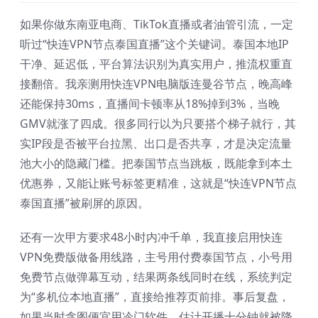
如果你做东南亚电商、TikTok直播或者油管引流，一定
听过“快连VPN节点泰国直播”这个关键词。泰国本地IP
干净、延迟低，平台算法识别为真实用户，推流权重直
接翻倍。我亲测用快连VPN电脑版连曼谷节点，晚高峰
还能保持30ms，直播间卡顿率从18%掉到3%，当晚
GMV就涨了四成。很多同行以为只要搭个梯子就行，其
实IP段是否被平台拉黑、出口是否共享，才是决定流量
池大小的隐藏门槛。把泰国节点当跳板，既能拿到本土
优惠券，又能让账号标签更精准，这就是“快连VPN节点
泰国直播”被刷屏的原因。
还有一次甲方要求48小时内冲千单，我直接启用快连
VPN免费版做备用线路，主号用付费泰国节点，小号用
免费节点做弹幕互动，结果两条线同时在线，系统判定
为“多机位本地直播”，直接给推荐页前排。事后复盘，
如果当时贪图便宜用冷门软件，估计开播十分钟就被降