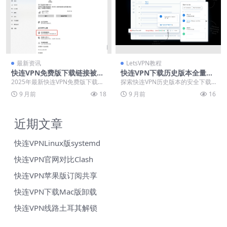
最新资讯
LetsVPN教程
快连VPN免费版下载链接被
快连VPN下载历史版本全量归
墙？2025年镜像站与备用域名
档
2025年最新快连VPN免费版下载资
探索快连VPN历史版本的安全下载
汇总
源全面解析，针对频繁被墙问题提
与使用指南，帮助用户解决兼容性
9 月前
18
9 月前
16
供实用解决方案...
问题或找回经典功能...
近期文章
快连VPNLinux版systemd
快连VPN官网对比Clash
快连VPN苹果版订阅共享
快连VPN下载Mac版卸载
快连VPN线路土耳其解锁