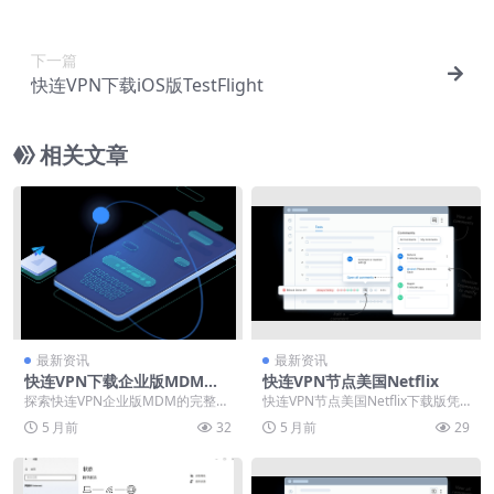
下一篇
快连VPN下载iOS版TestFlight
相关文章
最新资讯
最新资讯
快连VPN下载企业版MDM移
快连VPN节点美国Netflix
动设备管理部署
探索快连VPN企业版MDM的完整部
快连VPN节点美国Netflix下载版凭
署指南，助企业构建安全移动办公
智能分流+住宅IP，把 geo-bloc...
5 月前
32
5 月前
29
环境。内容涵盖官...