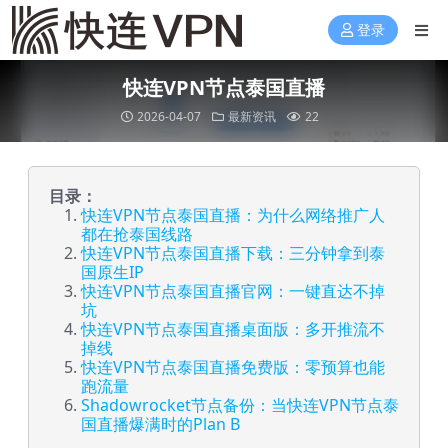
登录
快连VPN节点泰国直播
2026-04-07
最新资讯
22
目录：
快连VPN节点泰国直播：为什么网络推广人
都在抢泰国线路
快连VPN节点泰国直播下载：三分钟拿到泰
国原生IP
快连VPN节点泰国直播官网：一键直达不掉
坑
快连VPN节点泰国直播桌面版：多开推流不
掉线
快连VPN节点泰国直播免费版：零预算也能
跑流量
Shadowrocket节点备份：当快连VPN节点泰
国直播爆满时的Plan B