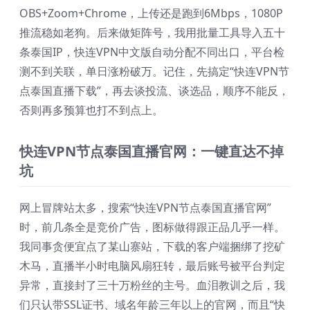
OBS+Zoom+Chrome，上传还是跑到6Mbps，1080P
推流稳如老狗。后来做矩阵号，我用批量工具导入五十
条泰国IP，快连VPN中文版自动分配不同出口，平台检
测不到关联，单日涨粉破万。记住，先搞定“快连VPN节
点泰国直播下载”，再去谈投流、谈选品，顺序不能反，
否则再多预算也打不到点上。
快连VPN节点泰国直播官网：一键直达不掉
坑
网上冒牌站太多，搜索“快连VPN节点泰国直播官网”
时，前几条全是竞价广告，图标做得跟正品几乎一样。
我同事贪便宜点了某山寨站，下载的客户端捆绑了挖矿
木马，直播半小时电脑风扇狂转，最后账号被平台判定
异常，直接封了三十万粉丝的主号。血泪教训之后，我
们只认带SSL证书、域名年龄三年以上的官网，而且“快