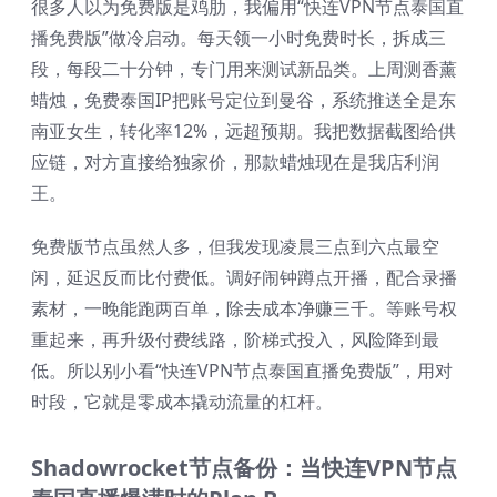
很多人以为免费版是鸡肋，我偏用“快连VPN节点泰国直
播免费版”做冷启动。每天领一小时免费时长，拆成三
段，每段二十分钟，专门用来测试新品类。上周测香薰
蜡烛，免费泰国IP把账号定位到曼谷，系统推送全是东
南亚女生，转化率12%，远超预期。我把数据截图给供
应链，对方直接给独家价，那款蜡烛现在是我店利润
王。
免费版节点虽然人多，但我发现凌晨三点到六点最空
闲，延迟反而比付费低。调好闹钟蹲点开播，配合录播
素材，一晚能跑两百单，除去成本净赚三千。等账号权
重起来，再升级付费线路，阶梯式投入，风险降到最
低。所以别小看“快连VPN节点泰国直播免费版”，用对
时段，它就是零成本撬动流量的杠杆。
Shadowrocket节点备份：当快连VPN节点