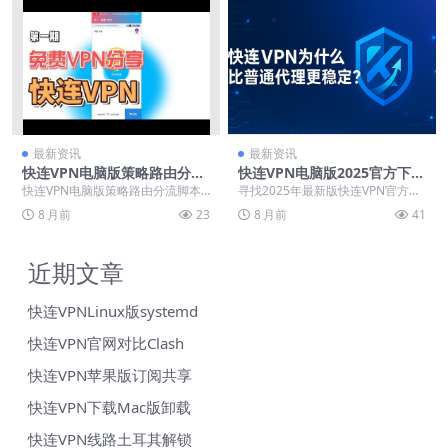
最新资讯
最新资讯
快连VPN电脑版策略路由分流
快连VPN电脑版2025官方下
脚本
载：Windows 11/10全兼容
快连VPN电脑版策略路由分流脚本
寻找2025年最新版快连VPN官方Wi
安装指南
实现国内外流量智能分配，通过动
ndows客户端？这里提供安全可靠
8 月前
23
8 月前
41
态识别访问目标将跨...
的下载与...
近期文章
快连VPNLinux版systemd
快连VPN官网对比Clash
快连VPN苹果版订阅共享
快连VPN下载Mac版卸载
快连VPN线路土耳其解锁