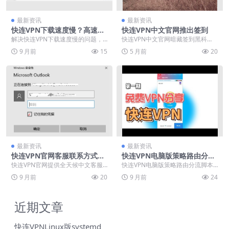
最新资讯
最新资讯
快连VPN下载速度慢？高速镜
快连VPN中文官网推出签到
像与CDN加速技巧
解决快连VPN下载速度慢的问题，
快连VPN中文官网暗藏签到黑科
关键在于分析网络带宽、服务器负
技，电脑版免费版零门槛打卡，七
9 月前
15
5 月前
20
载及本地环境等常见...
天连签解锁付费节点、...
最新资讯
最新资讯
快连VPN官网客服联系方式：
快连VPN电脑版策略路由分流
24小时中文人工支持通道
脚本
快连VPN官网提供全天候中文客服
快连VPN电脑版策略路由分流脚本
支持与专业下载指导，致力于为用
实现国内外流量智能分配，通过动
9 月前
20
9 月前
24
户打造安全稳定的网...
态识别访问目标将跨...
近期文章
快连VPNLinux版systemd