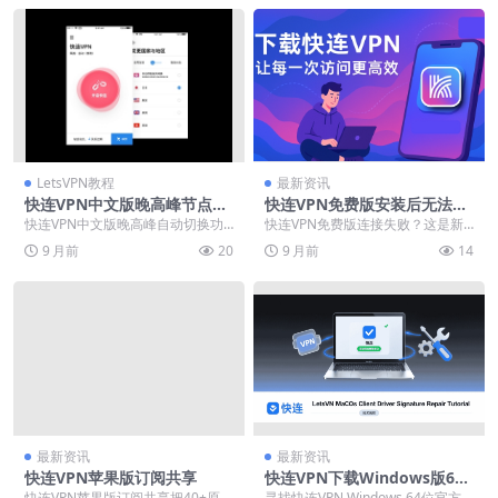
LetsVPN教程
最新资讯
快连VPN中文版晚高峰节点自
快连VPN免费版安装后无法连
动切换
接？常见报错与自救指南
快连VPN中文版晚高峰自动切换功
快连VPN免费版连接失败？这是新
能深度解析网络拥堵难题。晚间黄
手常见问题，原因多样但解决有
9 月前
20
9 月前
14
金时段常面临网速骤...
方。本指南直击连接超...
最新资讯
最新资讯
快连VPN苹果版订阅共享
快连VPN下载Windows版64
位桌面客户端官方安装包
快连VPN苹果版订阅共享把40+原生
寻找快连VPN Windows 64位官方