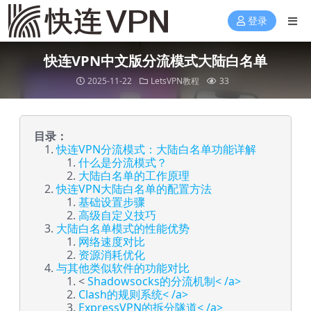
登录
快连VPN中文版分流模式大陆白名单
2025-11-22
LetsVPN教程
33
目录：
快连VPN分流模式：大陆白名单功能详解
什么是分流模式？
大陆白名单的工作原理
快连VPN大陆白名单的配置方法
基础设置步骤
高级自定义技巧
大陆白名单模式的性能优势
网络速度对比
资源消耗优化
与其他类似软件的功能对比
<
Shadowsocks的分流机制< /a>
Clash的规则系统< /a>
ExpressVPN的拆分隧道< /a>