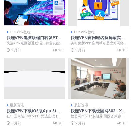
LetsVPN教程
LetsVPN教程
快连VPN电脑版端口转发PT下
快连VPN官网域名防屏蔽实时
载
更新
快连VPN电脑版通过端口转发功能
实时更新VPN官网域名是应对网络
有效解决PT下载中的NAT限制与低I
封锁的关键策略。面对DNS污染和I
9 月前
18
9 月前
19
D连接问题，...
P封禁等技术手...
最新资讯
最新资讯
快连VPN下载iOS版App Stor
快连VPN下载校园网802.1X认
e国区替代安装方案
证
在中国大陆App Store无法直接下载
校园网802.1X认证常因设备兼容性
快连VPN？本文详细解析几种可靠
差和配置复杂导致连接问题，影响
5 月前
30
9 月前
15
的iOS...
学习和工作效率...