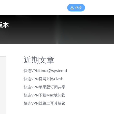
登录
版本
近期文章
快连VPNLinux版systemd
快连VPN官网对比Clash
快连VPN苹果版订阅共享
快连VPN下载Mac版卸载
快连VPN线路土耳其解锁