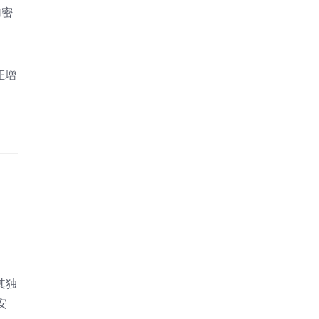
加密
证增
其独
安