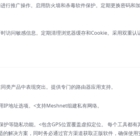
Fi进行推广操作。启用防火墙和杀毒软件保护。定期更换密码和
时访问敏感信息。定期清理浏览器缓存和Cookie。采用双重认
在同类产品中表现突出。提供专门的路由器应用支持。
IP地址选项。<支持Meshnet组建私有网络。
保护等隐私功能。<包含GPS位置覆盖虚拟定位。 每个工具都有
适的解决方案，同时务必通过官方渠道获取正版软件，确保使用