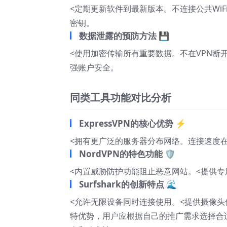
<定期更新软件到最新版本。不连接公共Wi
密钥。
数据泄露的预防方法 💾
<使用加密传输所有重要数据。不在VPN断开
强账户安全。
同类工具功能对比分析
ExpressVPN的核心优势 ⚡
<拥有更广泛的服务器分布网络。连接速度
NordVPN的特色功能 🛡️
<内置威胁防护功能阻止恶意网站。<提供专用
Surfshark的创新特点 🌊
<允许无限设备同时连接使用。<提供摄像头
特优势，用户应根据自己的推广需求选择合