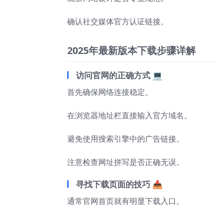
确认社交媒体官方认证链接。
2025年最新版本下载步骤详解
访问官网的正确方式 💻
首先确保网络连接稳定。
在浏览器地址栏直接输入官方域名。
避免使用搜索引擎中的广告链接。
注意检查网址拼写是否正确无误。
寻找下载页面的技巧 📥
通常官网首页就有明显下载入口。