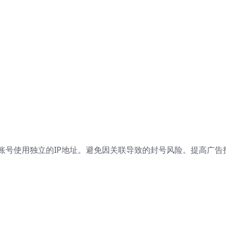
账号使用独立的IP地址。避免因关联导致的封号风险。提高广告