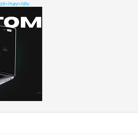
oli>/nav>/div