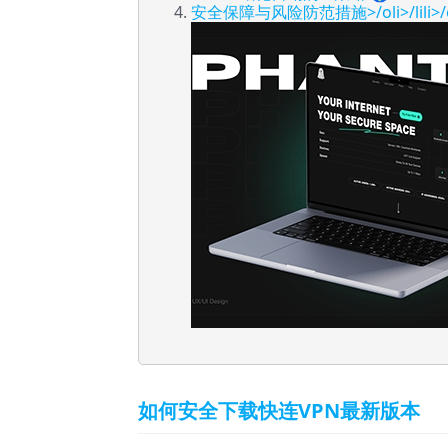
安全保障与风险防范措施>/oli>/lili
>/
如何安全下载快连VPN最新版本