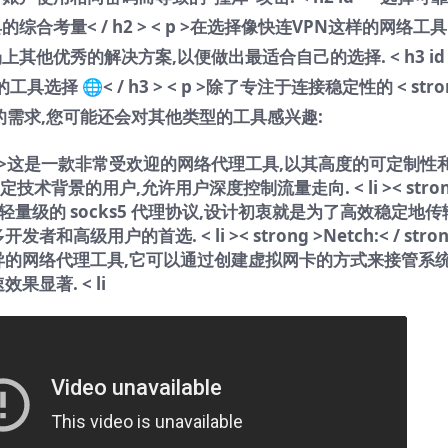
合考量< / h2 > < p >在选择像快连VPN这样的网络工具
上其他优秀的解决方案,以便做出最适合自己的选择.
< h3 id
择 🌐< / h3 > < p >除了专注于连接稳定性的 < stro
根据不同的需求,您可能还会对其他类型的工具感兴趣:
< / strong >这是一款非常受欢迎的网络代理工具,以其高度的可定制性
定技术背景的用户,允许用户深度控制流量走向.
< li >< stro
ng >一个轻量级的 socks5 代理协议,设计初衷就是为了高效稳定地传
多开发者和高级用户的首选.
< li >< strong >Netch:< / stro
现优异的网络代理工具,它可以通过创建虚拟网卡的方式来接管系
速效果显著.
< li