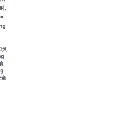
时,
 =
ng
和灵
ng
输
ng
统全