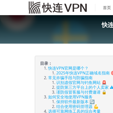
首页
快连
目录：
快连VPN官网是哪个？
2025年快连VPN正确域名指南 
常见诈骗手段与防骗指南
识别虚假官网与钓鱼网站 🚨
提防第三方平台上的个人卖家 ⚠
谨防假冒客服与付费邀请 🔒
如何安全地使用VPN服务
保持软件最新版本 🔄
结合使用密码管理器 💪
选择可靠网络工具的综合考量