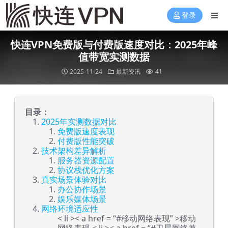
登录
快连VPN免费版与付费版速度对比：2025年峰
值带宽实测数据
2025-11-24
最新资讯
41
目录：
2025年实测数据对比
免费版速度表现
付费版性能突破
技术架构差异解析
服务器资源配置
协议栈优化方案
真实场景体验对比
办公协作场景
娱乐媒体场景
网络环境适应性
< li >< a href = “#移动网络表现” >移动