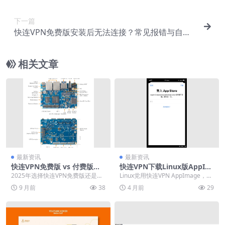
下一篇
快连VPN免费版安装后无法连接？常见报错与自救
指南
相关文章
最新资讯
最新资讯
快连VPN免费版 vs 付费版：2
快连VPN下载Linux版AppIm
025年最新功能对比与选择建
age
2025年选择快连VPN免费版还是付
Linux党用快连VPN AppImage，单
议
费版？答案明确：付费版凭借稳定
文件双击即跑，免编译、锁版本、
9 月前
38
4 月前
29
高速、全球节点...
十五...