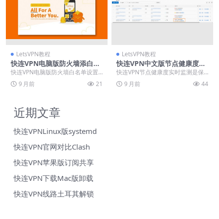
LetsVPN教程
LetsVPN教程
快连VPN电脑版防火墙添白名
快连VPN中文版节点健康度实
单
时看
快连VPN电脑版防火墙白名单设置
快连VPN节点健康度实时监测是保
指南：解决因防火墙拦截导致的VP
障优质网络体验的核心功能，通过
9 月前
21
9 月前
44
N频繁断连与网速...
动态评估服务器负载...
近期文章
快连VPNLinux版systemd
快连VPN官网对比Clash
快连VPN苹果版订阅共享
快连VPN下载Mac版卸载
快连VPN线路土耳其解锁