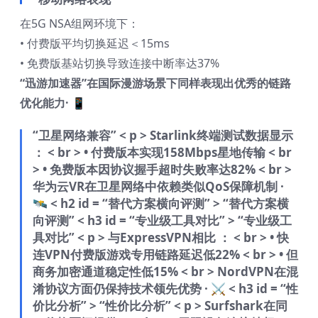
在5G NSA组网环境下：
• 付费版平均切换延迟＜15ms
• 免费版基站切换导致连接中断率达37%
“迅游加速器”在国际漫游场景下同样表现出优秀的链路
优化能力· 📱
“卫星网络兼容”
< p > Starlink终端测试数据显示
： < br > • 付费版本实现158Mbps星地传输 < br
> • 免费版本因协议握手超时失败率达82% < br >
华为云VR在卫星网络中依赖类似QoS保障机制 ·
🛰️
< h2 id = “替代方案横向评测” > “替代方案横
向评测”
< h3 id = “专业级工具对比” > “专业级工
具对比”
< p > 与ExpressVPN相比 ： < br > • 快
连VPN付费版游戏专用链路延迟低22% < br > • 但
商务加密通道稳定性低15% < br > NordVPN在混
淆协议方面仍保持技术领先优势 · ⚔️
< h3 id = “性
价比分析” > “性价比分析”
< p > Surfshark在同