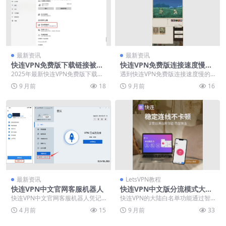
最新资讯
最新资讯
快连VPN免费版下载链接被
快连VPN免费版连接速度慢怎
墙？2025年镜像站与备用域名
么办？2025年加速技巧与节点
2025年最新快连VPN免费版下载资
遇到快连VPN免费版连接速度慢的
汇总
切换
源全面解析，针对频繁被墙问题提
问题？本文详细解析2025年最新加
9 月前
18
9 月前
16
供实用解决方案...
速技巧，包括节...
最新资讯
LetsVPN教程
快连VPN中文官网客服机器人
快连VPN中文版分流模式大陆
白名单
快连VPN中文官网客服机器人凭记
快连VPN的大陆白名单功能通过智
忆对话、秒级链路、彩蛋指令，把
能分流技术，实现国内网站直连与
4 月前
15
9 月前
33
免费版、桌面版、中...
境外流量加密访问的...