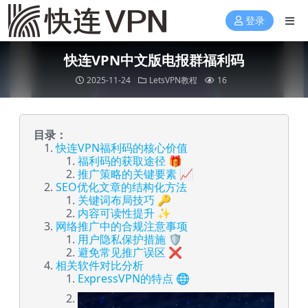
登录
快连VPN中文版电报群福利码
2025-11-24
LetsVPN教程
16
目录：
快连VPN福利码的核心价值
福利码的获取途径 🎁
推广策略的关键要素 📈
SEO优化文章的结构化方法
关键词布局技巧 🔑
内容可读性提升 ✨
网络推广中的合规注意事项
用户隐私保护措施 🛡️
避免常见推广误区 ❌
相关软件对比分析
ExpressVPN的特点 🌐