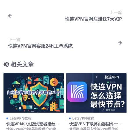
上一篇
快连VPN官网注册送7天VIP
下一篇
快连VPN官网客服24h工单系统
相关文章
LetsVPN教程
LetsVPN教程
快连VPN中文版浏览器指纹保
快连VPN下载路由器固件一键
护
刷入
快连VPN的浏览器指纹保护功能有
掌握路由器刷入快连VPN固件的完