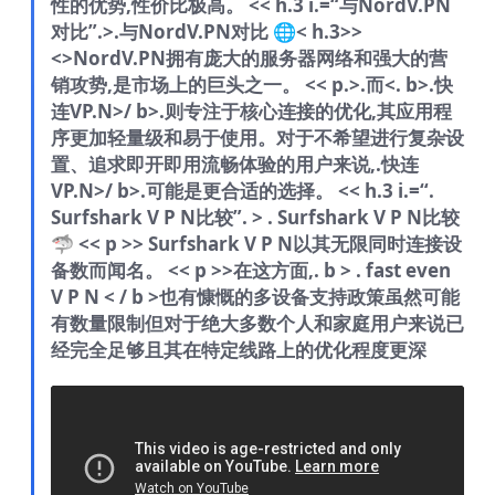
性的优势,性价比极高。 << h.3 i.=“与NordV.PN
对比”.>.与NordV.PN对比 🌐< h.3>>
<>NordV.PN拥有庞大的服务器网络和强大的营
销攻势,是市场上的巨头之一。 << p.>.而<. b>.快
连VP.N>/ b>.则专注于核心连接的优化,其应用程
序更加轻量级和易于使用。对于不希望进行复杂设
置、追求即开即用流畅体验的用户来说,.快连
VP.N>/ b>.可能是更合适的选择。 << h.3 i.=“.
Surfshark V P N比较”. > . Surfshark V P N比较
🦈 << p >> Surfshark V P N以其无限同时连接设
备数而闻名。 << p >>在这方面,. b > . fast even
V P N < / b >也有慷慨的多设备支持政策虽然可能
有数量限制但对于绝大多数个人和家庭用户来说已
经完全足够且其在特定线路上的优化程度更深