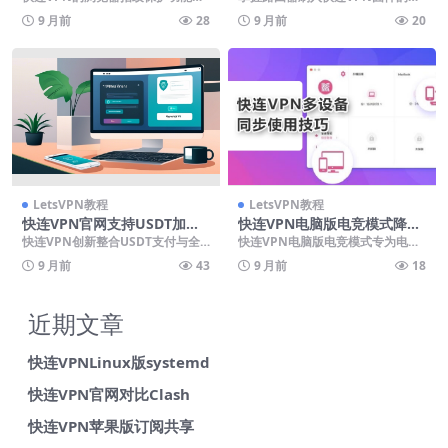
效防止网站通过设备硬件、软件配
整指南，实现全家设备自动翻墙与
9 月前
28
9 月前
20
置和浏览习惯进行隐...
全流量加密。本教程...
LetsVPN教程
LetsVPN教程
快连VPN官网支持USDT加密
快连VPN电脑版电竞模式降低
支付
Ping
快连VPN创新整合USDT支付与全
快连VPN电脑版电竞模式专为电竞
球网络加速技术，为用户提供匿名
玩家打造，通过智能路由选择、专
9 月前
43
9 月前
18
安全的跨境连接方...
属服务器加速及流量...
近期文章
快连VPNLinux版systemd
快连VPN官网对比Clash
快连VPN苹果版订阅共享