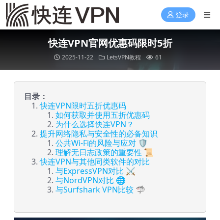
登录
快连VPN官网优惠码限时5折
2025-11-22
LetsVPN教程
61
目录：
快连VPN限时五折优惠码
如何获取并使用五折优惠码
为什么选择快连VPN？
提升网络隐私与安全性的必备知识
公共Wi-Fi的风险与应对 🛡️
理解无日志政策的重要性 📜
快连VPN与其他同类软件的对比
与ExpressVPN对比 ⚔️
与NordVPN对比 🌐
与Surfshark VPN比较 🦈