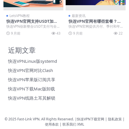
LetsVPN教程
最新资讯
快连VPN官网支持USDT加密
快连VPN官网有哪些套餐？月
支付
付/季付/年付性价比对比
快连VPN创新整合USDT支付与全球
快连VPN官网提供月付、季付和年
网络加速技术，为用户提供匿名安
付三种套餐，满足不同用户需求。
9 月前
43
9 月前
22
全的跨境连接方...
月付灵活性高，适合...
近期文章
快连VPNLinux版systemd
快连VPN官网对比Clash
快连VPN苹果版订阅共享
快连VPN下载Mac版卸载
快连VPN线路土耳其解锁
© 2025 Fast-Link VPN. All Rights Reserved. |
快连VPN下载官网
| 隐私政策 |
使用条款 |
联系我们
XML