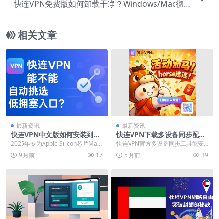
快连VPN免费版如何卸载干净？Windows/Mac彻
底清理教程
相关文章
最新资讯
最新资讯
快连VPN中文版如何安装到M
快连VPN下载多设备同步配置
ac？2025年Apple Silicon原
文件迁移工具
2025年专为Apple Silicon芯片Mac
快连VPN官方多设备同步工具能安
生支持
打造的快连VPN中文版安装指南...
全高效地迁移配置，解决多设备重
9 月前
17
5 月前
39
复设置的烦恼。该工...