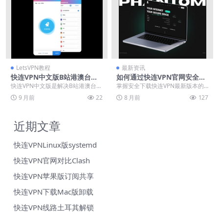
LetsVPN教程
最新资讯
快连VPN中文版B站港澳台加
如何通过快连VPN官网安全下
速
载2025年最新版本
快连VPN中文版是解决B站港澳台内
掌握安全下载快连VPN最新版本的
容卡顿和地区限制的高效工具，通
完整指南，专为网络推广从业者设
9 月前
22
8 月前
127
过智能路由与专属...
计。了解为何必须通...
近期文章
快连VPNLinux版systemd
快连VPN官网对比Clash
快连VPN苹果版订阅共享
快连VPN下载Mac版卸载
快连VPN线路土耳其解锁