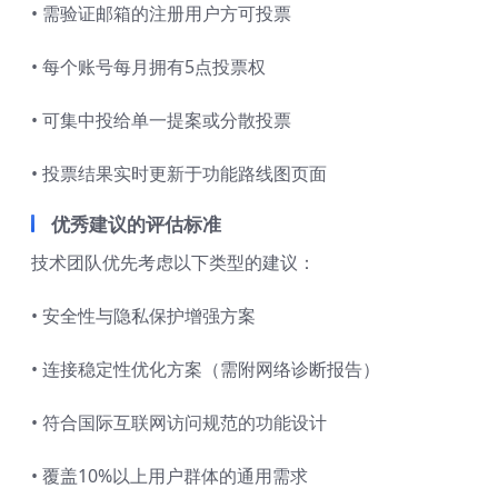
• 需验证邮箱的注册用户方可投票
• 每个账号每月拥有5点投票权
• 可集中投给单一提案或分散投票
• 投票结果实时更新于功能路线图页面
优秀建议的评估标准
技术团队优先考虑以下类型的建议：
• 安全性与隐私保护增强方案
• 连接稳定性优化方案（需附网络诊断报告）
• 符合国际互联网访问规范的功能设计
• 覆盖10%以上用户群体的通用需求