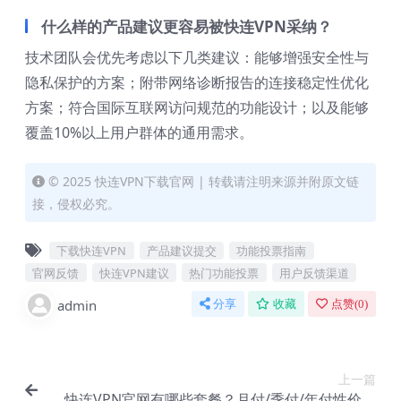
什么样的产品建议更容易被快连VPN采纳？
技术团队会优先考虑以下几类建议：能够增强安全性与
隐私保护的方案；附带网络诊断报告的连接稳定性优化
方案；符合国际互联网访问规范的功能设计；以及能够
覆盖10%以上用户群体的通用需求。
© 2025 快连VPN下载官网 | 转载请注明来源并附原文链
接，侵权必究。
下载快连VPN
产品建议提交
功能投票指南
官网反馈
快连VPN建议
热门功能投票
用户反馈渠道
admin
分享
收藏
点赞(
0
)
上一篇
快连VPN官网有哪些套餐？月付/季付/年付性价比