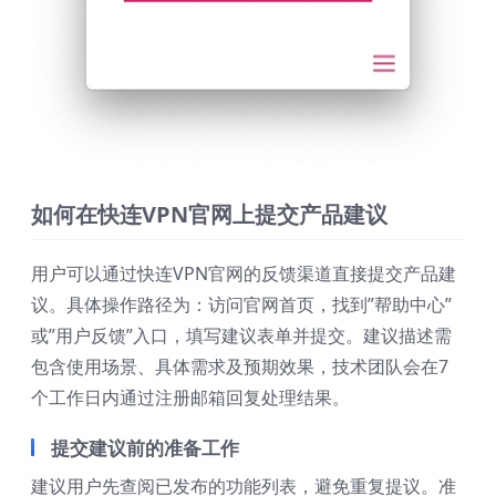
如何在快连VPN官网上提交产品建议
用户可以通过快连VPN官网的反馈渠道直接提交产品建
议。具体操作路径为：访问官网首页，找到”帮助中心”
或”用户反馈”入口，填写建议表单并提交。建议描述需
包含使用场景、具体需求及预期效果，技术团队会在7
个工作日内通过注册邮箱回复处理结果。
提交建议前的准备工作
建议用户先查阅已发布的功能列表，避免重复提议。准