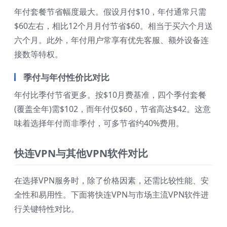
年付套餐节省幅度最大。假设月付$10，年付通常只需
$60左右，相比12个月月付节省$60。相当于买六个月送
六个月。此外，年付用户常享有优先客服、额外设备连
接数等特权。
季付与年付性价比对比
年付比季付节省更多。按$10月费基准，四个季付套餐
(覆盖全年)需$102，而年付仅$60，节省高达$42。这意
味着选择年付而非季付，可多节省约40%费用。
快连VPN与其他VPN软件对比
在选择VPN服务时，除了价格因素，还需比较性能、安
全性和易用性。下面将快连VPN与市场主流VPN软件进
行关键特性对比。