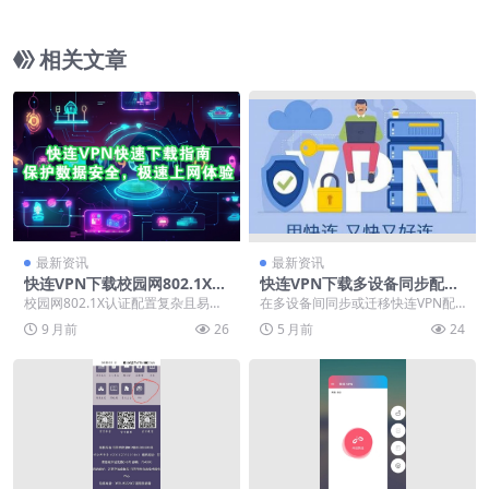
兼容性测试
相关文章
最新资讯
最新资讯
快连VPN下载校园网802.1X认
快连VPN下载多设备同步配置
证
文件迁移工具
校园网802.1X认证配置复杂且易出
在多设备间同步或迁移快连VPN配
兼容性问题，使用快连VPN可一键
置，最有效的方法是使用官方或可
9 月前
26
5 月前
24
自动完成认证...
靠的配置文件迁移工...