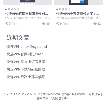
最新资讯
最新资讯
快连VPN官网支持哪些支付方
快连VPN免费版替代方案：20
式？支付宝/微信/银联2025年
25年真正不限量的安全VPN推
快连VPN官网全面支持支付宝、微
寻找快连VPN免费版替代方案？本
实测
荐
信支付和银联等国内常用支付方
文深入解析不限流量、安全稳定的V
9 月前
39
9 月前
22
式，交易安全便捷。提...
PN服务，助您摆...
近期文章
快连VPNLinux版systemd
快连VPN官网对比Clash
快连VPN苹果版订阅共享
快连VPN下载Mac版卸载
快连VPN线路土耳其解锁
© 2025 Fast-Link VPN. All Rights Reserved. |
快连VPN下载官网
| 隐私政策 |
使用条款 |
联系我们
XML