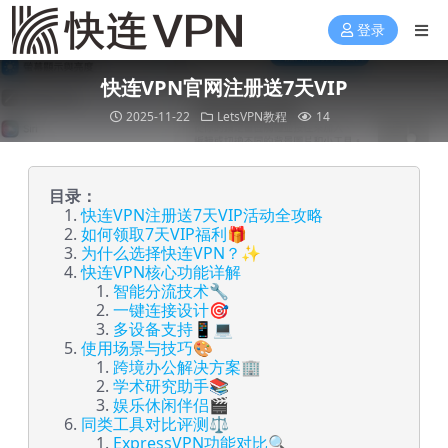
登录
快连VPN官网注册送7天VIP
2025-11-22
LetsVPN教程
14
目录：
快连VPN注册送7天VIP活动全攻略
如何领取7天VIP福利🎁
为什么选择快连VPN？✨
快连VPN核心功能详解
智能分流技术🔧
一键连接设计🎯
多设备支持📱💻
使用场景与技巧🎨
跨境办公解决方案🏢
学术研究助手📚
娱乐休闲伴侣🎬
同类工具对比评测⚖️
ExpressVPN功能对比🔍