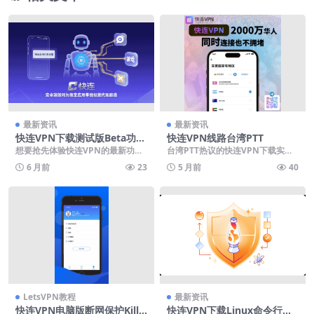
最新资讯
最新资讯
快连VPN下载测试版Beta功能
快连VPN线路台湾PTT
提前体验申请
想要抢先体验快连VPN的最新功
台湾PTT热议的快连VPN下载实
能？申请其测试版是唯一途径。本
测：三节点自动跳、晚餐高峰4K不
6 月前
23
5 月前
40
指南详细解析如何通过...
卡，官网周三凌晨...
LetsVPN教程
最新资讯
快连VPN电脑版断网保护Kill S
快连VPN下载Linux命令行极