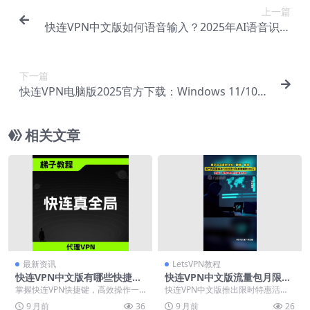
上一篇
快连VPN中文版如何语音输入？2025年AI语音识别
功能评测
下一篇
快连VPN电脑版2025官方下载：Windows 11/10全
兼容安装指南
相关文章
最新资讯
LetsVPN教程
快连VPN中文版有哪些快捷
快连VPN中文版流量包月限时
键？2025年高效操作技巧大全
特惠
掌握快连VPN快捷键，高效操作一
快连VPN中文版推出限时特惠活
键直达。2025年最新中文版快捷键
动，提供多种高性价比套餐，包括
9 月前
36
9 月前
26