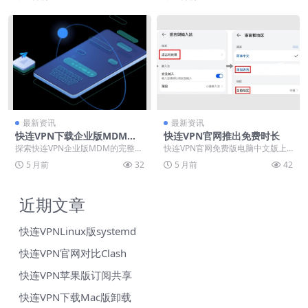
全解析，涵盖连...
超大流量包、多设备支...
最新资讯
最新资讯
快连VPN下载企业版MDM移
快连VPN官网推出免费时长
动设备管理部署
探索快连VPN企业版MDM的完整部
快连VPN官网免费版电脑中文版上
署指南，助企业构建安全移动办公
线零门槛体验，三小时到三天随机
5 月前
32
5 月前
42
环境。内容涵盖官...
时长，节点加密与付...
近期文章
快连VPNLinux版systemd
快连VPN官网对比Clash
快连VPN苹果版订阅共享
快连VPN下载Mac版卸载