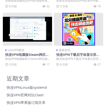
载？残留文件清理工具推荐
本安全获取完整指南
想要彻底卸载快连VPN并清除所有
想要安全获取快连VPN安卓APK最
残留文件？仅靠常规的拖拽删除或
新版本？本指南提供从官方可信渠
8 月前
32
5 月前
18
系统卸载是远远不够...
道下载的完整步骤...
LetsVPN教程
最新资讯
快连VPN电脑版Steam跨区买
快连VPN下载后字体显示异
游戏
常？界面乱码修复与语言包
快连VPN电脑版助力Steam跨区购
解决快连VPN下载后字体显示异常
买游戏，提供稳定连接与全球低价
与界面乱码问题。本文提供多种有
9 月前
17
8 月前
27
区节点，安全切...
效修复方案，包括调...
近期文章
快连VPNLinux版systemd
快连VPN官网对比Clash
快连VPN苹果版订阅共享