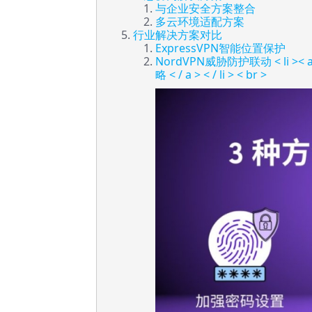
与企业安全方案整合
多云环境适配方案
行业解决方案对比
ExpressVPN智能位置保护
NordVPN威胁防护联动
< li >
略 < / a > < / li >
< br >