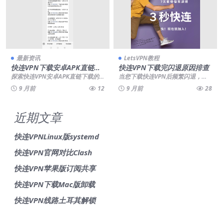
最新资讯
LetsVPN教程
快连VPN下载安卓APK直链防
快连VPN下载完闪退原因排查
封
探索快连VPN安卓APK直链下载的
当您下载快连VPN后频繁闪退，不
安全方法，帮助用户识别正版文件
必焦虑，这通常由设备兼容性、缓
9 月前
12
9 月前
28
特征并规避潜在风...
存冲突或后台进程干...
近期文章
快连VPNLinux版systemd
快连VPN官网对比Clash
快连VPN苹果版订阅共享
快连VPN下载Mac版卸载
快连VPN线路土耳其解锁