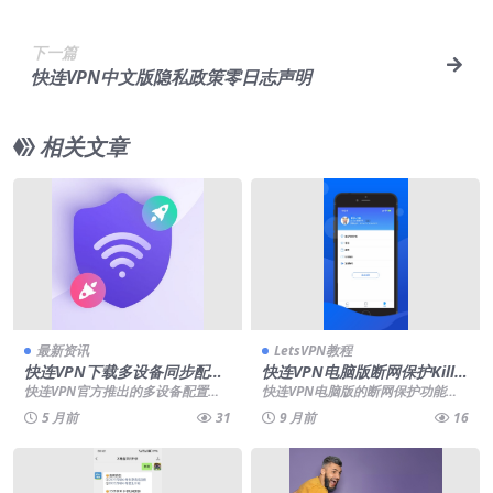
下一篇
快连VPN中文版隐私政策零日志声明
相关文章
最新资讯
LetsVPN教程
快连VPN下载多设备同步配置
快连VPN电脑版断网保护Kill S
文件迁移工具
witch
快连VPN官方推出的多设备配置文
快连VPN电脑版的断网保护功能在
件迁移工具，能一键加密备份并跨
突发连接中断时立即切断网络传
5 月前
31
9 月前
16
设备恢复VPN设置...
输，有效防止IP地址...