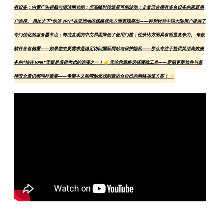
有设备；内置广告拦截与清洁网功能；但高峰时段速度可能波动；非常适合拥有多台设备的家庭用
户选择。 相比之下*快连 VPN*在亚洲地区线路优化方面表现突出——特别针对中国大陆用户提供了
专门优化的服务器节点；简洁直观的中文界面降低了使用门槛；性价比方面具有明显竞争力。 每款
软件各有侧重——如果您主要需求是稳定访问国际网站与保护隐私——那么专注于提供简洁高效服
务的*快连 VPN*无疑是值得考虑的选项之一！👍 无论您最终选择哪款工具——定期更新软件与保
持安全意识都同样重要——希望本文能帮助您找到最适合自己的网络加速方案！✨