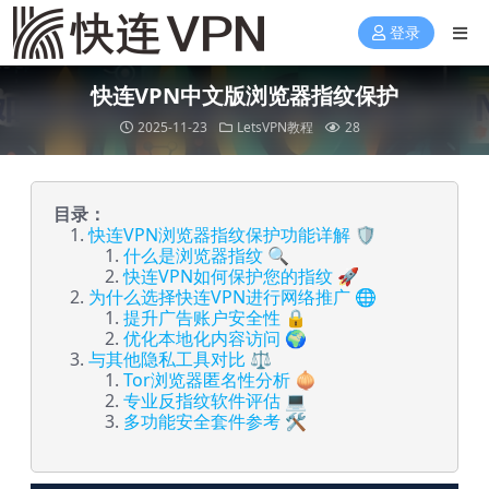
登录
快连VPN中文版浏览器指纹保护
2025-11-23
LetsVPN教程
28
目录：
快连VPN浏览器指纹保护功能详解 🛡️
什么是浏览器指纹 🔍
快连VPN如何保护您的指纹 🚀
为什么选择快连VPN进行网络推广 🌐
提升广告账户安全性 🔒
优化本地化内容访问 🌍
与其他隐私工具对比 ⚖️
Tor浏览器匿名性分析 🧅
专业反指纹软件评估 💻
多功能安全套件参考 🛠️