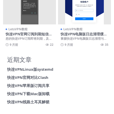
LetsVPN教程
LetsVPN教程
快连VPN官网订阅到期短信提
快连VPN电脑版日志清理缓存
醒
瘦身
您的快连VPN订阅即将到期，及时
掌握快连VPN电脑版日志清理与缓
续费可确保服务不间断，继续享受
存瘦身的完整技巧，有效释放磁盘
9 月前
22
9 月前
35
高速稳定的网络连接...
空间并提升网络性能...
近期文章
快连VPNLinux版systemd
快连VPN官网对比Clash
快连VPN苹果版订阅共享
快连VPN下载Mac版卸载
快连VPN线路土耳其解锁