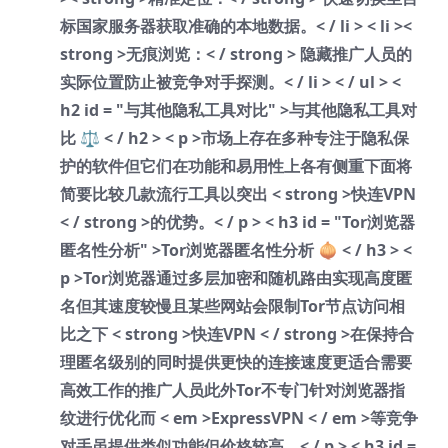
标国家服务器获取准确的本地数据。< / li > < li ><
strong >无痕浏览：< / strong > 隐藏推广人员的
实际位置防止被竞争对手探测。< / li > < / ul > <
h2 id = "与其他隐私工具对比" >与其他隐私工具对
比 ⚖️ < / h2 > < p >市场上存在多种专注于隐私保
护的软件但它们在功能和易用性上各有侧重下面将
简要比较几款流行工具以突出 < strong >快连VPN
< / strong >的优势。< / p > < h3 id = "Tor浏览器
匿名性分析" >Tor浏览器匿名性分析 🧅 < / h3 > <
p >Tor浏览器通过多层加密和随机路由实现高度匿
名但其速度较慢且某些网站会限制Tor节点访问相
比之下 < strong >快连VPN < / strong >在保持合
理匿名级别的同时提供更快的连接速度更适合需要
高效工作的推广人员此外Tor不专门针对浏览器指
纹进行优化而 < em >ExpressVPN < / em >等竞争
对手虽提供类似功能但价格较高。< / p > < h3 id =