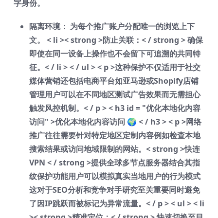
字身份。
隔离环境：
为每个推广账户分配唯一的浏览上下
文。
< li >< strong >防止关联：< / strong > 确保
即使在同一设备上操作也不会留下可追溯的共同特
征。< / li > < / ul > < p >这种保护不仅适用于社交
媒体营销还包括电商平台如亚马逊或Shopify店铺
管理用户可以在不同地区测试广告效果而无需担心
触发风控机制。< / p > < h3 id = "优化本地化内容
访问" >优化本地化内容访问 🌍 < / h3 > < p >网络
推广往往需要针对特定地区定制内容例如检查本地
搜索结果或访问地域限制的网站。< strong >快连
VPN < / strong >提供全球多节点服务器结合其指
纹保护功能用户可以模拟真实当地用户的行为模式
这对于SEO分析和竞争对手研究至关重要同时避免
了因IP跳跃而被标记为异常流量。< / p > < ul > < li
>< strong >精准定位：< / strong > 快速切换至目