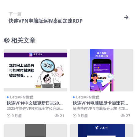
下一篇
快连VPN电脑版远程桌面加速RDP
相关文章
LetsVPN教程
LetsVPN教程
快连VPN中文版更新日志2025
快连VPN电脑版显卡加速花屏
全年版
解决
2025年快连VPN实现全方位升级，
解决快连VPN电脑版开启显卡加速
通过全新智能线路选择与AI加速模
后花屏问题，通常由显卡驱动冲突
9 月前
21
9 月前
27
式显著提升连...
或硬件兼容性导致。...