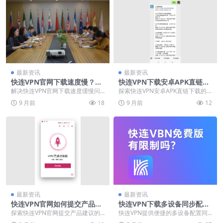
最新资讯
最新资讯
快连VPN官网下载速度慢？20
快连VPN下载安卓APK直链防
25年高速镜像与迅雷链接分享
封
解决快连VPN官网下载速度缓慢问
探索快连VPN安卓APK直链下载的
题，本文提供2025年已验证的高速
安全方法，帮助用户识别正版文件
9 月前
18
9 月前
12
下载方案。针对...
特征并规避潜在风...
最新资讯
最新资讯
快连VPN官网如何提交产品建
快连VPN下载多设备同步配置
议？用户反馈与功能投票指南
文件迁移工具
探索快连VPN官网提交产品建议的
快连VPN提供便捷的多设备配置同
高效路径与创新机制。通过官网反
步与迁移方案，用户可通过账号云