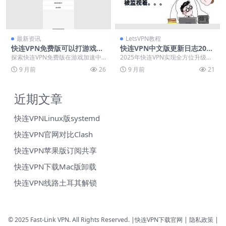
最新资讯
LetsVPN教程
快连VPN免费版可以打游戏
快连VPN中文版更新日志2025
吗？延迟测试与游戏节点推荐
全年版
探索快连VPN免费版在游戏加速中
2025年快连VPN实现全方位升级，
的实际表现与限制。文章通过详细
通过全新智能线路选择与AI加速模
9 月前
26
9 月前
21
延迟测试揭示亚洲节...
式显著提升连...
近期文章
快连VPNLinux版systemd
快连VPN官网对比Clash
快连VPN苹果版订阅共享
快连VPN下载Mac版卸载
快连VPN线路土耳其解锁
© 2025 Fast-Link VPN. All Rights Reserved. |
快连VPN下载官网
| 隐私政策 |