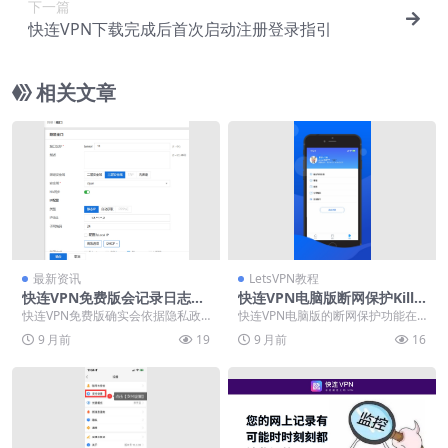
下一篇
快连VPN下载完成后首次启动注册登录指引
相关文章
最新资讯
LetsVPN教程
快连VPN免费版会记录日志
快连VPN电脑版断网保护Kill S
吗？隐私政策与零日志承诺解
witch
快连VPN免费版确实会依据隐私政
快连VPN电脑版的断网保护功能在
读
策收集部分非敏感数据，包括连接
突发连接中断时立即切断网络传
9 月前
19
9 月前
16
时间、服务器选择与...
输，有效防止IP地址...