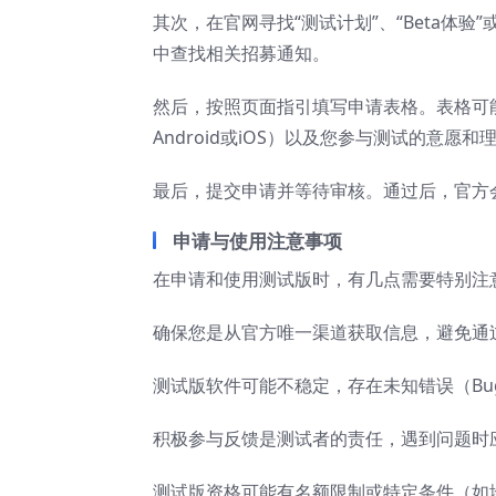
其次，在官网寻找“测试计划”、“Beta体验
中查找相关招募通知。
然后，按照页面指引填写申请表格。表格可
Android或iOS）以及您参与测试的意愿和
最后，提交申请并等待审核。通过后，官方
申请与使用注意事项
在申请和使用测试版时，有几点需要特别注
确保您是从官方唯一渠道获取信息，避免通
测试版软件可能不稳定，存在未知错误（Bu
积极参与反馈是测试者的责任，遇到问题时
测试版资格可能有名额限制或特定条件（如