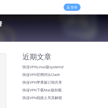
登录
请
近期文章
快连VPNLinux版systemd
快连VPN官网对比Clash
快连VPN苹果版订阅共享
快连VPN下载Mac版卸载
快连VPN线路土耳其解锁