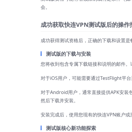
会。
成功获取快连VPN测试版后的操作
成功获得测试资格后，正确的下载和设置是
测试版的下载与安装
您将收到包含专属下载链接和说明的邮件。
对于iOS用户，可能需要通过TestFlig
对于Android用户，通常直接提供APK
然后下载并安装。
安装完成后，使用您现有的快连VPN账户或
测试版核心新功能探索