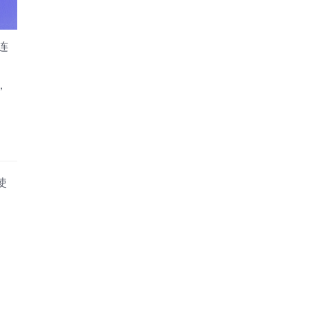
连
，
使