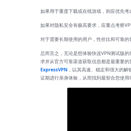
如果用于重度下载或在线游戏，则应优先考
如果对隐私安全有极高要求，应重点考察V
对于需要长期使用的用户，性价比和可靠的
总而言之，无论是想体验快连VPN测试版的
求并从官方可靠渠道获取信息都是最重要的
ExpressVPN
，以其高速、稳定和强大的解
证期进行亲身体验，从而找到最契合您使用