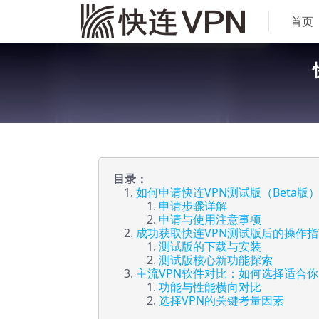
首页
目录：
如何申请快连VPN测试版（Beta版
申请步骤详解
申请与使用注意事项
成功获取快连VPN测试版后的操作指
测试版的下载与安装
测试版核心新功能探索
主流VPN软件对比：如何选择适合
功能与性能横向对比
选择VPN的关键考量因素