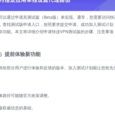
可以通过申请其测试版（Beta版）来实现。通常，您需要访问快
道，查找测试版申请入口，按照要求提交申请。成功加入测试计划
新功能。本文将详细介绍申请快连VPN测试版的步骤、注意事项
版）提前体验新功能
提供给部分用户进行体验和反馈的版本。加入测试计划能让您抢先
具体路径可能随官方政策调整。
最权威信息的基础。