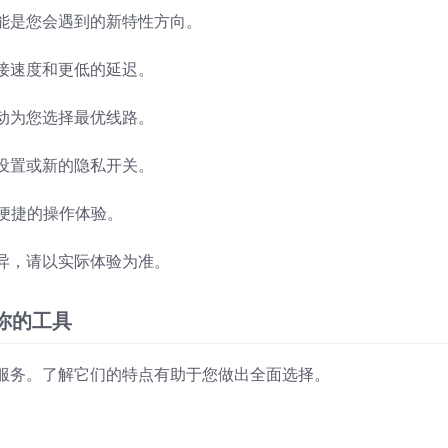
能是您会遇到的新特性方向。
接速度和更低的延迟。
动为您选择最优线路。
设置或新的隐私开关。
便捷的操作体验。
异，请以实际体验为准。
你的工具
N服务。了解它们的特点有助于您做出全面选择。