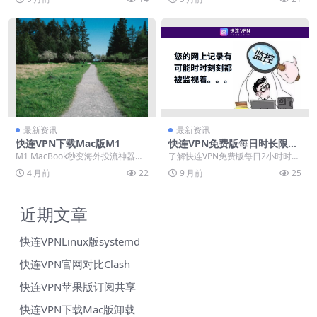
卡。通过官方应...
路由连接、军事级加...
最新资讯
最新资讯
快连VPN下载Mac版M1
快连VPN免费版每日时长限制
是多少？2025年流量策略详解
M1 MacBook秒变海外投流神器：
了解快连VPN免费版每日2小时时长
快连VPN原生适配，38MB内存跑满
限制及完整功能体验。文章深入解
4 月前
22
9 月前
25
456...
析其2025年流...
近期文章
快连VPNLinux版systemd
快连VPN官网对比Clash
快连VPN苹果版订阅共享
快连VPN下载Mac版卸载