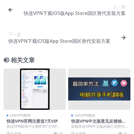
上一篇
快连VPN下载iOS版App Store国区替代安装方案
下一篇
快连VPN下载iOS版App Store国区替代安装方案
相关文章
LetsVPN教程
LetsVPN教程
快连VPN官网注册送7天VIP
快连VPN中文版意见反馈抽年
卡
快连VPN新用户注册即享7天VIP会
探索快连VPN中文版的核心优势与
员免费试用，无需付费或绑定银行
实用技巧，了解其高速稳定的智能
9 月前
14
9 月前
21