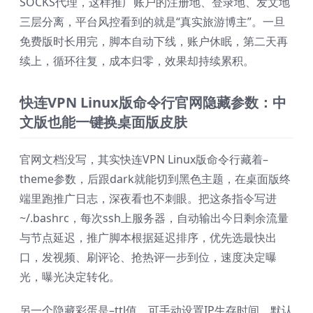
SOCKS代理，这样推广账户的注册地、登录地、发文地
三层分离，平台风控看到的就是“真实旅游博主”。一旦
免费版时长用完，脚本自动下线，账户休眠，第二天再
续上，循环往复，成本归零，效果却持续累积。
快连VPN Linux版命令行官网隐藏参数：中
文版也能一键换桌面版皮肤
官网文档没写，其实快连VPN Linux版命令行藏着–
theme参数，后跟dark就能切到黑色主题，在桌面版终
端里跑推广日志，深夜看也不刺眼。把这条指令写进
~/.bashrc，每次ssh上服务器，自动输出今日剩余流量
与节点延迟，推广脚本根据延迟排序，优先选最快出
口，发视频、刷评论、抢热评一步到位，速度决定曝
光，曝光决定转化。
另一个隐藏彩蛋是–ttl值，可手动设置IP生存时间，默认