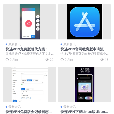
最新资讯
最新资讯
快连VPN免费版替代方案：20
快连VPN官网教育版申请流
25年真正不限量的安全VPN推
程：学生与教师免费特权
寻找快连VPN免费版替代方案？本
快连VPN教育版为在校师生提供免
荐
文深入解析不限流量、安全稳定的V
费VIP特权，只需通过教育邮箱验证
9 月前
22
9 月前
15
PN服务，助您摆...
即可申请。申请...
最新资讯
最新资讯
快连VPN免费版会记录日志
快连VPN下载Linux版Ubunt