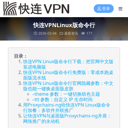
登录
快连VPNLinux版命令行
2026-03-04
最新资讯
177
目录：
快连VPN Linux版命令行下载：把官网中文版
装进电脑版
快连VPN Linux版命令行免费版：零成本跑桌
面版流水线
快连VPN Linux版命令行官网隐藏参数：中文
版也能一键换桌面版皮肤
–theme 参数：一键切换暗色主题
–ttl 参数：自定义 IP 生存时间
用Proxychains-ng给快连VPN Linux版命令
行加餐：多软件并联推广
让快连VPN与桌面版Proxychains-ng并肩：
网络推广的永动机