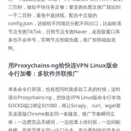
三百秒，做短平快任务足够；要是跑长图文推广就拉到
一千二百秒，避免中途掉线。配合中文版的
config.json，还能给不同项目分配不同出口，比如欧美
节点专跑TikTok，日韩节点专跑Naver，桌面版窗口再
多也不会串号，官网节点智能负载，推广矩阵稳如老
狗。
用Proxychains-ng给快连VPN Linux版命
令行加餐：多软件并联推广
单条命令行再强，也有想同时跑多款工具的时候，这时
请出Proxychains-ng，把快连VPN Linux版命令行本地
SOCKS端口绑定到1080，再让Scrapy、 curl、wget甚
至桌面版Chrome都走同一条隧道。推广节奏瞬间立
体：一边爬竞品关键词，一边批量上传封面，一边回帖
抢楼，所有流量从同一出口出去，平台看到的却是多台