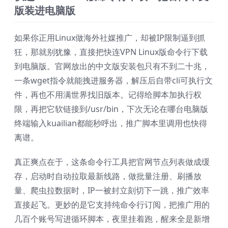
版装进电脑版
如果你正用Linux做海外社媒推广，却被IP限制逼到抓
狂，那就别犹豫，直接把快连VPN Linux版命令行下载
到电脑版。官网放出的中文版安装包只有不到二十兆，
一条wget指令就能拽进服务器，解压后自带cli可执行文
件，再也不用满世界找旧版本。记得给脚本加执行权
限，再把它软链接到/usr/bin，下次无论在哪台电脑版
终端输入kuailian都能秒呼出，推广脚本里调用也快得
离谱。
真正爽点在于，这条命令行工具把官网节点列表做成缓
存，启动时自动拉取最新线路，做批量注册、刷播放
量、爬虫拉数据时，IP一被封立刻切下一跳，推广效率
直接起飞。更妙的是它支持纯命令行订阅，把推广用的
几百个账号写进循环脚本，夜里挂着跑，醒来全是新增