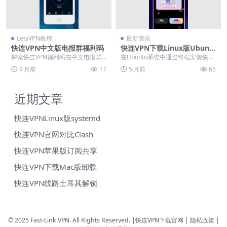
LetsVPN教程
最新资讯
快连VPN中文版电报群福利码
快连VPN下载Linux版Ubunt
u终端安装命令详解
探索快连VPN福利码在中文电报群
在Ubuntu系统中通过终端安装快连
中的核心价值与推广策略，帮助用
VPN客户端是一种高效可靠的方
9 月前
17
5 月前
65
户有效降低使用成本...
法。本文详细解...
近期文章
快连VPNLinux版systemd
快连VPN官网对比Clash
快连VPN苹果版订阅共享
快连VPN下载Mac版卸载
快连VPN线路土耳其解锁
© 2025 Fast-Link VPN. All Rights Reserved. |
快连VPN下载官网
| 隐私政策 |