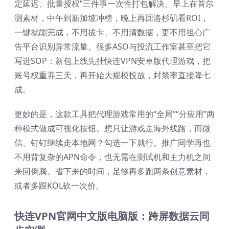
定延迟、批量授权”三件事一次性打包解决。早上在首尔
测素材，中午到新加坡冲榜，晚上再回洛杉矶看ROI，
一键就能完成，不用拔卡、不用清数据，更不用担心广
告平台识别异常流量。很多ASO与投流工作室甚至把它
写进SOP：新包上线先挂快连VPN安卓版代理游戏，把
账号权重养三天，再开始大规模投放，封禁率直接降七
成。
更妙的是，这款工具把代理游戏常用的“全局”“分应用”两
种模式做成可视化按钮。想只让游戏走海外线路，而微
信、钉钉继续走本地网？勾选一下就行。推广同学再也
不用背复杂的APN命令，也无需在测试机和主力机之间
来回倒腾。省下来的时间，足够再多跑两条创意素材，
或者多跟KOL砍一次价。
快连VPN官网中文版电脑版：跨屏数据云同