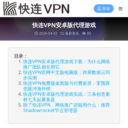
登录
快连VPN安卓版代理游戏
2026-04-02
最新资讯
85
目录：
快连VPN安卓版代理游戏下载：为什么网络
推广团队都在用它
快连VPN官网中文版电脑版：跨屏数据云同
步实测
快连VPN免费版桌面版与付费差异：零预算
也能冲海外榜
快连VPN安卓版代理游戏实战：三条创意素
材七天起量复盘
除了快连VPN，网络推广还能用什么：推荐
Shadowrocket节点管理器