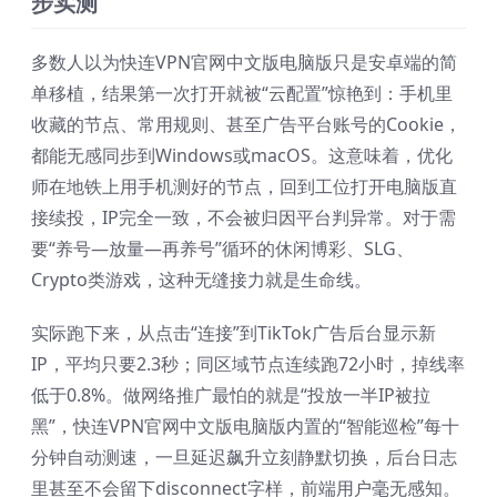
步实测
多数人以为快连VPN官网中文版电脑版只是安卓端的简
单移植，结果第一次打开就被“云配置”惊艳到：手机里
收藏的节点、常用规则、甚至广告平台账号的Cookie，
都能无感同步到Windows或macOS。这意味着，优化
师在地铁上用手机测好的节点，回到工位打开电脑版直
接续投，IP完全一致，不会被归因平台判异常。对于需
要“养号—放量—再养号”循环的休闲博彩、SLG、
Crypto类游戏，这种无缝接力就是生命线。
实际跑下来，从点击“连接”到TikTok广告后台显示新
IP，平均只要2.3秒；同区域节点连续跑72小时，掉线率
低于0.8%。做网络推广最怕的就是“投放一半IP被拉
黑”，快连VPN官网中文版电脑版内置的“智能巡检”每十
分钟自动测速，一旦延迟飙升立刻静默切换，后台日志
里甚至不会留下disconnect字样，前端用户毫无感知。