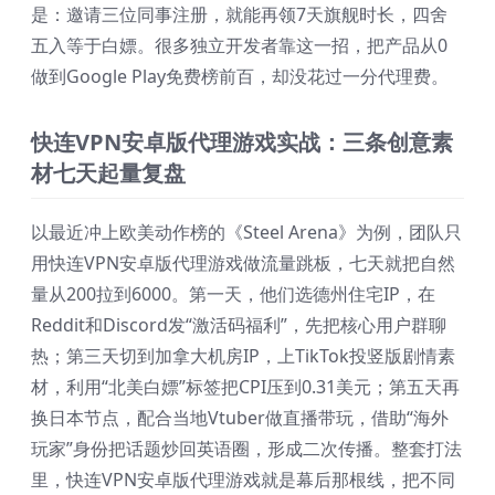
是：邀请三位同事注册，就能再领7天旗舰时长，四舍
五入等于白嫖。很多独立开发者靠这一招，把产品从0
做到Google Play免费榜前百，却没花过一分代理费。
快连VPN安卓版代理游戏实战：三条创意素
材七天起量复盘
以最近冲上欧美动作榜的《Steel Arena》为例，团队只
用快连VPN安卓版代理游戏做流量跳板，七天就把自然
量从200拉到6000。第一天，他们选德州住宅IP，在
Reddit和Discord发“激活码福利”，先把核心用户群聊
热；第三天切到加拿大机房IP，上TikTok投竖版剧情素
材，利用“北美白嫖”标签把CPI压到0.31美元；第五天再
换日本节点，配合当地Vtuber做直播带玩，借助“海外
玩家”身份把话题炒回英语圈，形成二次传播。整套打法
里，快连VPN安卓版代理游戏就是幕后那根线，把不同