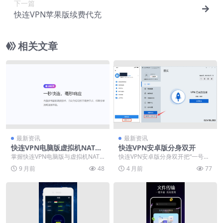
下一篇
快连VPN苹果版续费代充
相关文章
最新资讯
最新资讯
快连VPN电脑版虚拟机NAT共
快连VPN安卓版分身双开
享上网
掌握快连VPN电脑版与虚拟机NAT
快连VPN安卓版分身双开把“一号一I
模式协同配置，构建安全稳定的网
P”搬进手机，免Root双开微信抖
9 月前
48
4 月前
77
络推广环境。本指...
音，自带全...