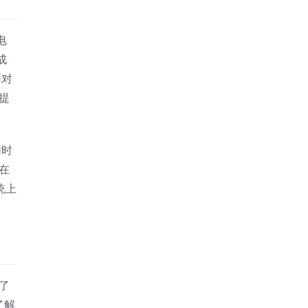
电
成
用对
提
同时
在
统上
了
了解