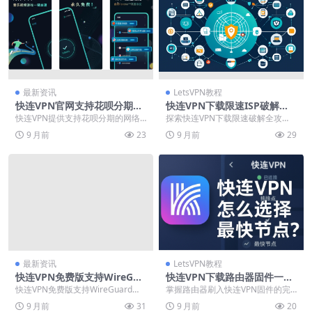
最新资讯
LetsVPN教程
快连VPN官网支持花呗分期付
快连VPN下载限速ISP破解攻
款
略
快连VPN提供支持花呗分期的网络
探索快连VPN下载限速破解全攻
加速方案，有效降低用户一次性支
略，掌握优化设置与连接模式切换
9 月前
23
9 月前
29
付压力。该服务通过...
技巧，有效应对ISP...
最新资讯
LetsVPN教程
快连VPN免费版支持WireGua
快连VPN下载路由器固件一键
rd协议吗？2025年加密技术解
刷入
快连VPN免费版支持WireGuard协
掌握路由器刷入快连VPN固件的完
析
议，在2025年仍以尖端技术提供高
整指南，实现全家设备自动翻墙与
9 月前
31
9 月前
20
速连接...
全流量加密。本教程...