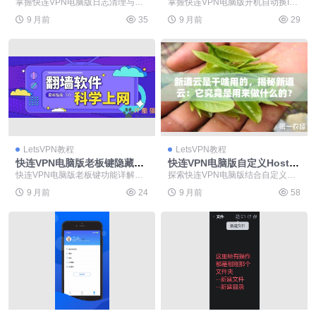
瘦身
脚本
掌握快连VPN电脑版日志清理与缓
掌握快连VPN电脑版开机自动换IP
存瘦身的完整技巧，有效释放磁盘
脚本编写技巧，彻底解决网络推广
9 月前
35
9 月前
29
空间并提升网络性能...
中IP封禁和效率...
LetsVPN教程
LetsVPN教程
快连VPN电脑版老板键隐藏托
快连VPN电脑版自定义Hosts
盘图标
去广告
快连VPN电脑版老板键功能详解：
探索快连VPN电脑版结合自定义Ho
专为隐私保护设计的智能隐身方
sts文件实现高效去广告的完整指
9 月前
24
9 月前
58
案。通过自定义快捷键...
南。通过将广告...