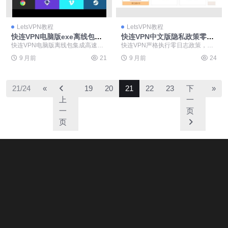
LetsVPN教程
LetsVPN教程
快连VPN电脑版exe离线包高
快连VPN中文版隐私政策零日
速CDN
志声明
快连VPN电脑版离线包集成高速CD
快连VPN严格执行零日志政策，不
N技术，提供稳定高效的网络加速
记录用户浏览历史、流量数据、连
9 月前
21
9 月前
24
方案。离线安装包...
接时间或真实IP地...
21/24
«
19
20
21
22
23
下
»
上
一
一
页
页