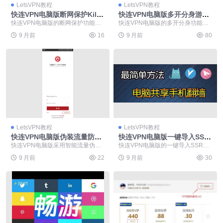
LetsVPN教程
LetsVPN教程
快连VPN电脑版断网保护Kill
快连VPN电脑版多开分身游戏
Switch
搬砖
快连VPN电脑版的断网保护功能在
快连VPN电脑版的多开分身功能是
突发连接中断时立即切断网络传
游戏搬砖与网络推广的高效工具，
9 月前
16
9 月前
80
输，有效防止IP地址...
可实现同一设备同时...
LetsVPN教程
LetsVPN教程
快连VPN电脑版伪装流量防Qo
快连VPN电脑版一键导入SSR
S限速
节点
快连VPN电脑版采用智能流量伪装
快连VPN电脑版的一键导入SSR节
技术，将VPN数据包模拟为普通HT
点功能，让用户无需复杂设置即可
9 月前
22
9 月前
30
TPS流量，有...
快速连接，极大节...